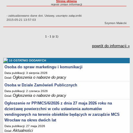
Strona główna
rejestr zmian informacji
Struktura organizacyjna
Kierownictwo
- zaktualizowano dane dot. Ustawy, usunięto załączniki
Data:
2015-05-21 13:57:03
Działalność
Autor:
Szymon Małecki
Dokumenty organizacyjne
Zmiany o pozycjach
1 - 1 (z 1)
Majątek
powrót do informacji »
Przyjmowanie i załatwianie spraw
Archiwum postępowań
10 OSTATNIO DODANYCH
Praca
Osoba do spraw marketingu i komunikacji
RODO
Data publikacji: 3 sierpnia 2026
Kontrole
Ogłoszenia o naborze do pracy
Dział:
Petycje
Osoba w Dziale Zamówień Publicznych
Data publikacji: 2 czerwca 2026
Rejestr wniosków o udostępnienie informacji publicznej
Ogłoszenia o naborze do pracy
Dział:
Deklaracja dostępności
Ogłoszenie nr PP/MCS/6/2026 z dnia 27 maja 2026 roku na
Plan postępowań
dzierżawę powierzchni w celu ustawienia automatów
vendingowych na terenie obiektów będących w zarządzie MCS
Platforma zakupowa
Wrocław na okres dwóch lat
Plan postepowań o udzielenie zamówień na rok 2026
Data publikacji: 27 maja 2026
SPRAWOZDANIA
Aktualności
Dział: