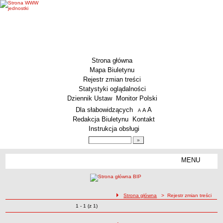
Strona główna
Mapa Biuletynu
Rejestr zmian treści
Statystyki oglądalności
Dziennik Ustaw
Monitor Polski
Menu dodatkowe
Dla słabowidzących
A
powiększ czcionkę
A
standardowy rozmiar czcionki
A
pomniejsz czcionkę
Redakcja Biuletynu
Kontakt
Instrukcja obsługi
Wyszukiwarka artykułów
Szukaj
MENU
Menu
MENU GŁÓWNE
Aktualności
ścieżka nawigacji
Strona główna
> Rejestr zmian treści
Dane podstawowe
Zmiany o pozycjach
1 - 1 (z 1)
Rejestr zmian treści
KSeF – wystawianie faktur dla MCS Wrocław
Status prawny