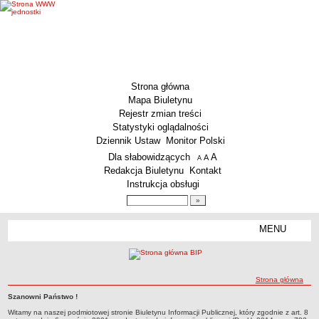
Strona główna
Mapa Biuletynu
Rejestr zmian treści
Statystyki oglądalności
Dziennik Ustaw
Monitor Polski
Menu dodatkowe
Dla słabowidzących
A
powiększ czcionkę
A
standardowy rozmiar czcionki
A
pomniejsz czcionkę
Redakcja Biuletynu
Kontakt
Instrukcja obsługi
Wyszukiwarka artykułów
Szukaj
MENU
Menu
MENU GŁÓWNE
Aktualności
ścieżka nawigacji
Strona główna
Dane podstawowe
Szanowni Państwo !
KSeF – wystawianie faktur dla MCS Wrocław
Strona główna
Strona główna
Witamy na naszej podmiotowej stronie Biuletynu Informacji Publicznej, który zgodnie z art. 8
Status prawny