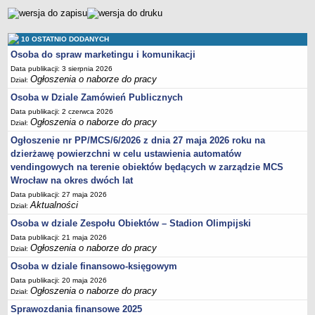
Sprawozdania finansowe 2020
Sprawozdania finansowe 2021
10 OSTATNIO DODANYCH
Sprawozdania finansowe 2022
Osoba do spraw marketingu i komunikacji
Sprawozdania finansowe 2023
Data publikacji: 3 sierpnia 2026
Ogłoszenia o naborze do pracy
Dział:
Sprawozdania finansowe 2024
Osoba w Dziale Zamówień Publicznych
Sprawozdania finansowe 2025
Data publikacji: 2 czerwca 2026
Ogłoszenia o naborze do pracy
Dział:
Ogłoszenie nr PP/MCS/6/2026 z dnia 27 maja 2026 roku na
dzierżawę powierzchni w celu ustawienia automatów
vendingowych na terenie obiektów będących w zarządzie MCS
Wrocław na okres dwóch lat
Data publikacji: 27 maja 2026
Aktualności
Dział:
Osoba w dziale Zespołu Obiektów – Stadion Olimpijski
Data publikacji: 21 maja 2026
Ogłoszenia o naborze do pracy
Dział:
Osoba w dziale finansowo-księgowym
Data publikacji: 20 maja 2026
Ogłoszenia o naborze do pracy
Dział:
Sprawozdania finansowe 2025