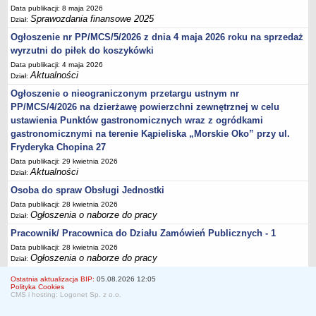
Data publikacji: 8 maja 2026
Sprawozdania finansowe 2025
Dział:
Ogłoszenie nr PP/MCS/5/2026 z dnia 4 maja 2026 roku na sprzedaż
wyrzutni do piłek do koszykówki
Data publikacji: 4 maja 2026
Aktualności
Dział:
Ogłoszenie o nieograniczonym przetargu ustnym nr
PP/MCS/4/2026 na dzierżawę powierzchni zewnętrznej w celu
ustawienia Punktów gastronomicznych wraz z ogródkami
gastronomicznymi na terenie Kąpieliska „Morskie Oko” przy ul.
Fryderyka Chopina 27
Data publikacji: 29 kwietnia 2026
Aktualności
Dział:
Osoba do spraw Obsługi Jednostki
Data publikacji: 28 kwietnia 2026
Ogłoszenia o naborze do pracy
Dział:
Pracownik/ Pracownica do Działu Zamówień Publicznych - 1
Data publikacji: 28 kwietnia 2026
Ogłoszenia o naborze do pracy
Dział:
Ostatnia aktualizacja BIP:
05.08.2026 12:05
Polityka Cookies
CMS i hosting: Logonet Sp. z o.o.