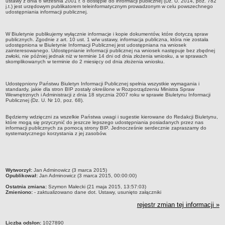
ustawy z dnia 6 września 2001 r. o dostępie do informacji publicznej (Dz. U. 2014, poz. 782
j.t.) jest urzędowym publikatorem teleinformatycznym prowadzonym w celu powszechnego
udostępniania informacji publicznej.
Struktura organizacyjna
Kierownictwo
W Biuletynie publikujemy wyłącznie informacje i kopie dokumentów, które dotyczą spraw
Działalność
publicznych. Zgodnie z art. 10 ust. 1 w/w ustawy, informacja publiczna, która nie została
udostępniona w Biuletynie Informacji Publicznej jest udostępniana na wniosek
zainteresowanego. Udostępnianie informacji publicznej na wniosek następuje bez zbędnej
Dokumenty organizacyjne
zwłoki, nie później jednak niż w terminie 14 dni od dnia złożenia wniosku, a w sprawach
skomplikowanych w terminie do 2 miesięcy od dnia złożenia wniosku.
Majątek
Przyjmowanie i załatwianie spraw
Udostępniony Państwu Biuletyn Informacji Publicznej spełnia wszystkie wymagania i
standardy, jakie dla stron BIP zostały określone w Rozporządzeniu Ministra Spraw
Archiwum postępowań
Wewnętrznych i Administracji z dnia 18 stycznia 2007 roku w sprawie Biuletynu Informacji
Publicznej (Dz. U. Nr 10, poz. 68).
Praca
RODO
Będziemy wdzięczni za wszelkie Państwa uwagi i sugestie kierowane do Redakcji Biuletynu,
które mogą się przyczynić do jeszcze lepszego udostępniania posiadanych przez nas
informacji publicznych za pomocą strony BIP. Jednocześnie serdecznie zapraszamy do
Kontrole
systematycznego korzystania z jej zasobów.
Petycje
Rejestr wniosków o udostępnienie informacji publicznej
Deklaracja dostępności
metryczka
Wytworzył:
Jan Adminowicz (3 marca 2015)
Opublikował:
Jan Adminowicz (3 marca 2015, 00:00:00)
Plan postępowań
Ostatnia zmiana:
Szymon Małecki (21 maja 2015, 13:57:03)
Zmieniono:
- zaktualizowano dane dot. Ustawy, usunięto załączniki
Platforma zakupowa
rejestr zmian tej informacji »
Plan postepowań o udzielenie zamówień na rok 2026
SPRAWOZDANIA
Liczba odsłon:
1027890