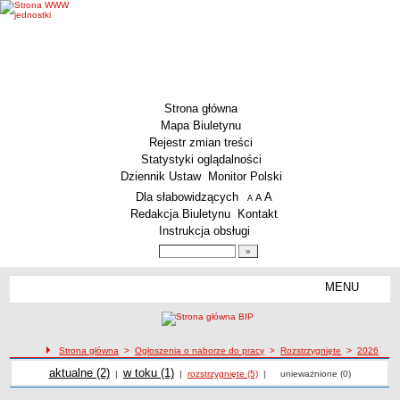
Strona główna
Mapa Biuletynu
Rejestr zmian treści
Statystyki oglądalności
Dziennik Ustaw
Monitor Polski
Menu dodatkowe
Dla słabowidzących
A
powiększ czcionkę
A
standardowy rozmiar czcionki
A
pomniejsz czcionkę
Redakcja Biuletynu
Kontakt
Instrukcja obsługi
Wyszukiwarka artykułów
Szukaj
MENU
Menu
MENU GŁÓWNE
Aktualności
Strona główna
>
Ogłoszenia o naborze do pracy
>
Rozstrzygnięte
>
2026
Dane podstawowe
Ogłoszenia o naborze
Ogłoszenia o naborze
Ogłoszenia o naborze
aktualne (2)
Ogłoszenia o naborze
w toku (1)
|
|
rozstrzygnięte (5)
|
unieważnione (0)
KSeF – wystawianie faktur dla MCS Wrocław
Status prawny