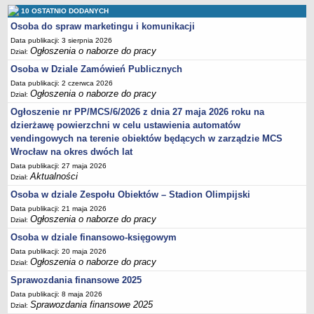
10 OSTATNIO DODANYCH
Struktura organizacyjna
Osoba do spraw marketingu i komunikacji
Kierownictwo
Data publikacji: 3 sierpnia 2026
Ogłoszenia o naborze do pracy
Dział:
Działalność
Osoba w Dziale Zamówień Publicznych
Dokumenty organizacyjne
Data publikacji: 2 czerwca 2026
Majątek
Ogłoszenia o naborze do pracy
Dział:
Przyjmowanie i załatwianie spraw
Ogłoszenie nr PP/MCS/6/2026 z dnia 27 maja 2026 roku na
dzierżawę powierzchni w celu ustawienia automatów
Archiwum postępowań
vendingowych na terenie obiektów będących w zarządzie MCS
Praca
Wrocław na okres dwóch lat
RODO
Data publikacji: 27 maja 2026
Aktualności
Dział:
Kontrole
Osoba w dziale Zespołu Obiektów – Stadion Olimpijski
Petycje
Data publikacji: 21 maja 2026
Rejestr wniosków o udostępnienie informacji publicznej
Ogłoszenia o naborze do pracy
Dział:
Deklaracja dostępności
Osoba w dziale finansowo-księgowym
Data publikacji: 20 maja 2026
Plan postępowań
Ogłoszenia o naborze do pracy
Dział:
Platforma zakupowa
Sprawozdania finansowe 2025
Plan postepowań o udzielenie zamówień na rok 2026
Data publikacji: 8 maja 2026
Sprawozdania finansowe 2025
Dział:
SPRAWOZDANIA