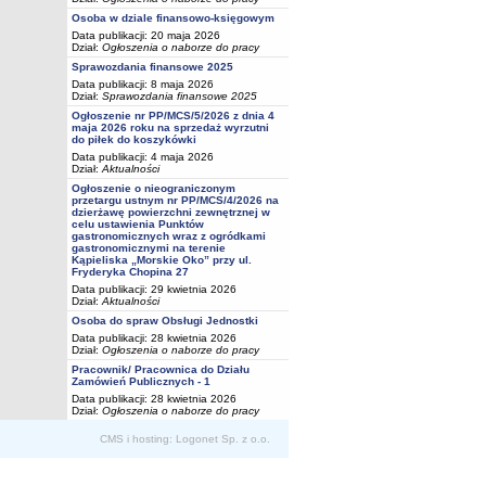
Osoba w dziale finansowo-księgowym
Data publikacji: 20 maja 2026
Dział:
Ogłoszenia o naborze do pracy
Sprawozdania finansowe 2025
Data publikacji: 8 maja 2026
Dział:
Sprawozdania finansowe 2025
Ogłoszenie nr PP/MCS/5/2026 z dnia 4
maja 2026 roku na sprzedaż wyrzutni
do piłek do koszykówki
Data publikacji: 4 maja 2026
Dział:
Aktualności
Ogłoszenie o nieograniczonym
przetargu ustnym nr PP/MCS/4/2026 na
dzierżawę powierzchni zewnętrznej w
celu ustawienia Punktów
gastronomicznych wraz z ogródkami
gastronomicznymi na terenie
Kąpieliska „Morskie Oko” przy ul.
Fryderyka Chopina 27
Data publikacji: 29 kwietnia 2026
Dział:
Aktualności
Osoba do spraw Obsługi Jednostki
Data publikacji: 28 kwietnia 2026
Dział:
Ogłoszenia o naborze do pracy
Pracownik/ Pracownica do Działu
Zamówień Publicznych - 1
Data publikacji: 28 kwietnia 2026
Dział:
Ogłoszenia o naborze do pracy
CMS i hosting: Logonet Sp. z o.o.