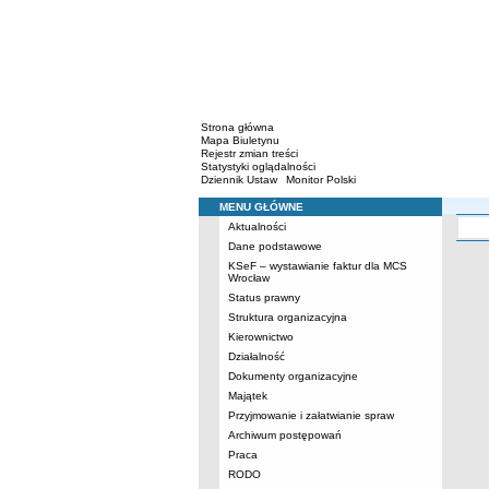
Strona główna
Mapa Biuletynu
Rejestr zmian treści
Statystyki oglądalności
Dziennik Ustaw
Monitor Polski
MENU GŁÓWNE
Menu
Aktualności
Dane podstawowe
KSeF – wystawianie faktur dla MCS
Wrocław
Status prawny
Struktura organizacyjna
Kierownictwo
Działalność
Dokumenty organizacyjne
Majątek
Przyjmowanie i załatwianie spraw
Archiwum postępowań
Praca
RODO