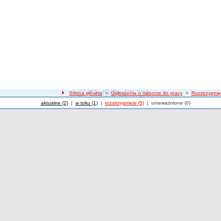
Strona główna
>
Ogłoszenia o naborze do pracy
>
Rozstrzygnię
Ogłoszenia o naborze
aktualne (2)
|
Ogłoszenia o naborze
w toku (1)
|
Ogłoszenia o naborze
rozstrzygnięte (5)
|
Ogłoszenia o naborze
unieważnione (0)