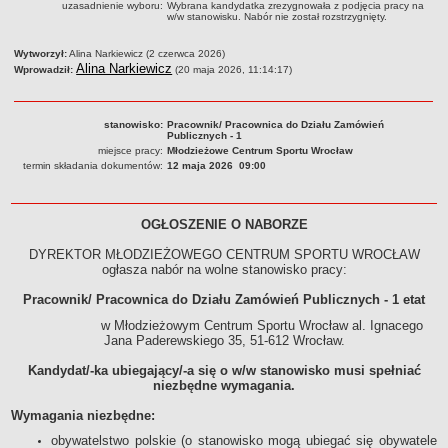
uzasadnienie wyboru:
Wybrana kandydatka zrezygnowała z podjęcia pracy na
w/w stanowisku. Nabór nie został rozstrzygnięty.
Struktura organizacyjna
Kierownictwo
Wytworzył:
Alina Narkiewicz (2 czerwca 2026)
Alina Narkiewicz
Wprowadził:
(20 maja 2026, 11:14:17)
Działalność
Dokumenty organizacyjne
stanowisko:
Pracownik/ Pracownica do Działu Zamówień
Majątek
Publicznych - 1
miejsce pracy:
Młodzieżowe Centrum Sportu Wrocław
Przyjmowanie i załatwianie spraw
termin składania dokumentów:
12 maja 2026 09:00
Archiwum postępowań
Praca
OGŁOSZENIE O NABORZE
RODO
DYREKTOR MŁODZIEŻOWEGO CENTRUM SPORTU WROCŁAW
Kontrole
ogłasza nabór na wolne stanowisko pracy:
Petycje
Pracownik/ Pracownica do Działu Zamówień Publicznych - 1 etat
Rejestr wniosków o udostępnienie informacji publicznej
w Młodzieżowym Centrum Sportu Wrocław al. Ignacego
Deklaracja dostępności
Jana Paderewskiego 35, 51-612 Wrocław.
Plan postępowań
Kandydat/-ka ubiegający/-a się o w/w stanowisko musi spełniać
niezbędne wymagania.
Platforma zakupowa
Wymagania niezbędne:
Plan postepowań o udzielenie zamówień na rok 2026
SPRAWOZDANIA
obywatelstwo polskie (o stanowisko mogą ubiegać się obywatele