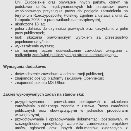
Unii Europejskiej oraz obywatele innych państw, którym na
Sprawozdania finansowe 2020
podstawie umów międzynarodowych lub przepisów prawa
Sprawozdania finansowe 2021
wspólnotowego przysługuje prawo do podjęcia zatrudnienia na
terytorium Rzeczypospolitej Polskiej, zgodnie z ustawą z dnia 21
Sprawozdania finansowe 2022
listopada 2008 r. o pracownikach samorządowych);
ukończone 18 lat;
Sprawozdania finansowe 2023
pełna zdolność do czynności prawnych oraz korzystanie z pełni
praw publicznych;
Sprawozdania finansowe 2024
brak skazania prawomocnym wyrokiem za przestępstwo
Sprawozdania finansowe 2025
popełnione umyślnie;
wykształcenie wyższe;
co najmniej roczne doświadczenie zawodowe związane z
realizacją zamówień publicznych po stronie zamawiającego.
Wymagania dodatkowe:
doświadczenie zawodowe w administracji publicznej;
znajomość obsługi platformy zakupowej Opennexus;
znajomość pakietu MS Office.
Zakres wykonywanych zadań na stanowisku:
przygotowywanie i prowadzenie postępowań o udzielenie
zamówienia publicznego zgodnie z ustawą Prawo zamówień
publicznych oraz obowiązującymi w jednostce procedurami
wewnętrznymi;
przygotowywanie i opracowywanie dokumentacji postępowań, w
szczególności specyfikacji warunków zamówienia, projektów
umów, ogłoszeń oraz innych dokumentów związanych z