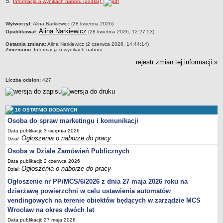
5.
Informacja o wynikach naboru (204kB)
metryczka
Wytworzył:
Alina Narkiewicz (28 kwietnia 2026)
Alina Narkiewicz
Opublikował:
(28 kwietnia 2026, 12:27:53)
Ostatnia zmiana:
Alina Narkiewicz (2 czerwca 2026, 14:44:14)
Zmieniono:
Informacja o wynikach naboru
rejestr zmian tej informacji »
Liczba odsłon:
427
10 OSTATNIO DODANYCH
Osoba do spraw marketingu i komunikacji
Data publikacji: 3 sierpnia 2026
Ogłoszenia o naborze do pracy
Dział:
Osoba w Dziale Zamówień Publicznych
Data publikacji: 2 czerwca 2026
Ogłoszenia o naborze do pracy
Dział:
Ogłoszenie nr PP/MCS/6/2026 z dnia 27 maja 2026 roku na
dzierżawę powierzchni w celu ustawienia automatów
vendingowych na terenie obiektów będących w zarządzie MCS
Wrocław na okres dwóch lat
Data publikacji: 27 maja 2026