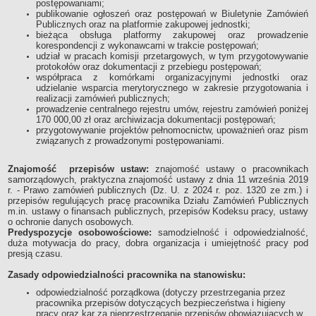
postępowaniami;
publikowanie ogłoszeń oraz postępowań w Biuletynie Zamówień
Publicznych oraz na platformie zakupowej jednostki;
bieżąca obsługa platformy zakupowej oraz prowadzenie
korespondencji z wykonawcami w trakcie postępowań;
udział w pracach komisji przetargowych, w tym przygotowywanie
protokołów oraz dokumentacji z przebiegu postępowań;
współpraca z komórkami organizacyjnymi jednostki oraz
udzielanie wsparcia merytorycznego w zakresie przygotowania i
realizacji zamówień publicznych;
prowadzenie centralnego rejestru umów, rejestru zamówień poniżej
170 000,00 zł oraz archiwizacja dokumentacji postępowań;
przygotowywanie projektów pełnomocnictw, upoważnień oraz pism
związanych z prowadzonymi postępowaniami.
Znajomość przepisów ustaw:
znajomość ustawy o pracownikach
samorządowych, praktyczna znajomość ustawy z dnia 11 września 2019
r. - Prawo zamówień publicznych (Dz. U. z 2024 r. poz. 1320 ze zm.) i
przepisów regulujących pracę pracownika Działu Zamówień Publicznych
m.in. ustawy o finansach publicznych, przepisów Kodeksu pracy, ustawy
o ochronie danych osobowych.
Predyspozycje osobowościowe:
samodzielność i odpowiedzialność,
duża motywacja do pracy, dobra organizacja i umiejętność pracy pod
presją czasu.
Zasady odpowiedzialności pracownika na stanowisku:
odpowiedzialność porządkowa (dotyczy przestrzegania przez
pracownika przepisów dotyczących bezpieczeństwa i higieny
pracy oraz kar za nieprzestrzeganie przepisów obowiązujących w