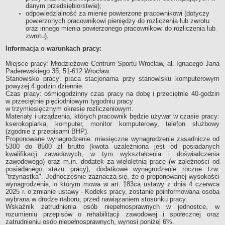
danym przedsiębiorstwie);
odpowiedzialność za mienie powierzone pracownikowi (dotyczy
powierzonych pracownikowi pieniędzy do rozliczenia lub zwrotu
oraz innego mienia powierzonego pracownikowi do rozliczenia lub
zwrotu).
Informacja o warunkach pracy:
Miejsce pracy: Młodzieżowe Centrum Sportu Wrocław, al. Ignacego Jana
Paderewskiego 35, 51-612 Wrocław.
Stanowisko pracy: praca stacjonarna przy stanowisku komputerowym
powyżej 4 godzin dziennie.
Czas pracy: ośmiogodzinny czas pracy na dobę i przeciętnie 40-godzin
w przeciętnie pięciodniowym tygodniu pracy
w trzymiesięcznym okresie rozliczeniowym.
Materiały i urządzenia, których pracownik będzie używał w czasie pracy:
kserokopiarka, komputer, monitor komputerowy, telefon służbowy
(zgodnie z przepisami BHP).
Proponowane wynagrodzenie: miesięczne wynagrodzenie zasadnicze od
5300 do 8500 zł brutto (kwota uzależniona jest od posiadanych
kwalifikacji zawodowych, w tym wykształcenia i doświadczenia
zawodowego) oraz m.in. dodatek za wieloletnią pracę (w zależności od
posiadanego stażu pracy), dodatkowe wynagrodzenie roczne tzw.
"trzynastka". Jednocześnie zaznacza się, że o proponowanej wysokości
wynagrodzenia, o którym mowa w art. 183ca ustawy z dnia 4 czerwca
2025 r. o zmianie ustawy - Kodeks pracy, zostanie poinformowana osoba
wybrana w drodze naboru, przed nawiązaniem stosunku pracy.
Wskaźnik zatrudnienia osób niepełnosprawnych w jednostce, w
rozumieniu przepisów o rehabilitacji zawodowej i społecznej oraz
zatrudnieniu osób niepełnosprawnych, wynosi poniżej 6%.