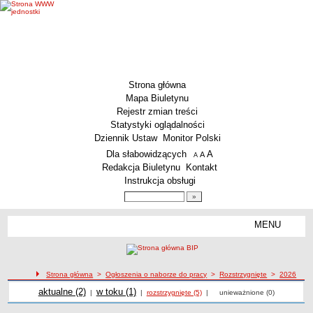
Strona główna
Mapa Biuletynu
Rejestr zmian treści
Statystyki oglądalności
Dziennik Ustaw
Monitor Polski
Menu dodatkowe
Dla słabowidzących
A
powiększ czcionkę
A
standardowy rozmiar czcionki
A
pomniejsz czcionkę
Redakcja Biuletynu
Kontakt
Instrukcja obsługi
Wyszukiwarka artykułów
Szukaj
MENU
Menu
MENU GŁÓWNE
Aktualności
Strona główna
>
Ogłoszenia o naborze do pracy
>
Rozstrzygnięte
>
2026
Dane podstawowe
Ogłoszenia o naborze
Ogłoszenia o naborze
Ogłoszenia o naborze
aktualne (2)
Ogłoszenia o naborze
w toku (1)
|
|
rozstrzygnięte (5)
|
unieważnione (0)
KSeF – wystawianie faktur dla MCS Wrocław
Status prawny