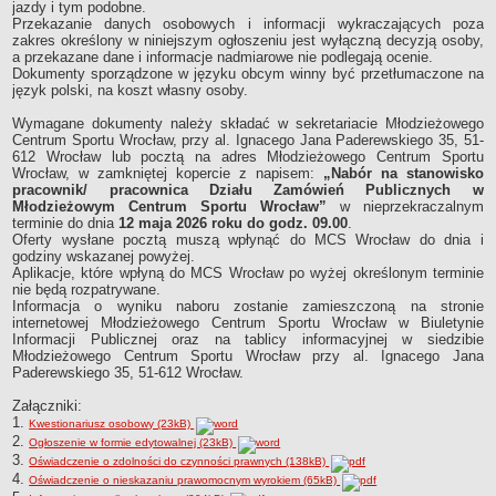
jazdy i tym podobne.
Przekazanie danych osobowych i informacji wykraczających poza
zakres określony w niniejszym ogłoszeniu jest wyłączną decyzją osoby,
a przekazane dane i informacje nadmiarowe nie podlegają ocenie.
Dokumenty sporządzone w języku obcym winny być przetłumaczone na
język polski, na koszt własny osoby.
Wymagane dokumenty należy składać w sekretariacie Młodzieżowego
Centrum Sportu Wrocław, przy al. Ignacego Jana Paderewskiego 35, 51-
612 Wrocław lub pocztą na adres Młodzieżowego Centrum Sportu
Wrocław, w zamkniętej kopercie z napisem:
„Nabór na stanowisko
pracownik/ pracownica Działu Zamówień Publicznych w
Młodzieżowym Centrum Sportu Wrocław”
w nieprzekraczalnym
terminie do dnia
12 maja 2026 roku do godz. 09.00
.
Oferty wysłane pocztą muszą wpłynąć do MCS Wrocław do dnia i
godziny wskazanej powyżej.
Aplikacje, które wpłyną do MCS Wrocław po wyżej określonym terminie
nie będą rozpatrywane.
Informacja o wyniku naboru zostanie zamieszczoną na stronie
internetowej Młodzieżowego Centrum Sportu Wrocław w Biuletynie
Informacji Publicznej oraz na tablicy informacyjnej w siedzibie
Młodzieżowego Centrum Sportu Wrocław przy al. Ignacego Jana
Paderewskiego 35, 51-612 Wrocław.
Załączniki:
1.
Kwestionariusz osobowy (23kB)
2.
Ogłoszenie w formie edytowalnej (23kB)
3.
Oświadczenie o zdolności do czynności prawnych (138kB)
4.
Oświadczenie o nieskazaniu prawomocnym wyrokiem (65kB)