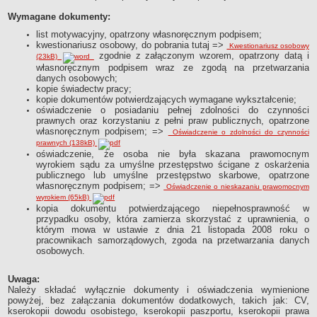
Wymagane dokumenty:
list motywacyjny, opatrzony własnoręcznym podpisem;
kwestionariusz osobowy, do pobrania tutaj =>
Kwestionariusz osobowy
zgodnie z załączonym wzorem, opatrzony datą i
(23kB)
własnoręcznym podpisem wraz ze zgodą na przetwarzania
danych osobowych;
kopie świadectw pracy;
kopie dokumentów potwierdzających wymagane wykształcenie;
oświadczenie o posiadaniu pełnej zdolności do czynności
prawnych oraz korzystaniu z pełni praw publicznych, opatrzone
własnoręcznym podpisem;
=>
Oświadczenie o zdolności do czynności
prawnych (138kB)
oświadczenie, że osoba nie była skazana prawomocnym
wyrokiem sądu za umyślne przestępstwo ścigane z oskarżenia
publicznego lub umyślne przestępstwo skarbowe, opatrzone
własnoręcznym podpisem;
=>
Oświadczenie o nieskazaniu prawomocnym
wyrokiem (65kB)
kopia dokumentu potwierdzającego niepełnosprawność w
przypadku osoby, która zamierza skorzystać z uprawnienia, o
którym mowa w ustawie z dnia 21 listopada 2008 roku o
pracownikach samorządowych, zgoda na przetwarzania danych
osobowych.
Uwaga:
Należy składać wyłącznie dokumenty i oświadczenia wymienione
powyżej, bez załączania dokumentów dodatkowych, takich jak: CV,
kserokopii dowodu osobistego, kserokopii paszportu, kserokopii prawa