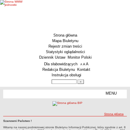
Strona główna
Mapa Biuletynu
Rejestr zmian treści
Statystyki oglądalności
Dziennik Ustaw
Monitor Polski
Menu dodatkowe
Dla słabowidzących
A
powiększ czcionkę
A
standardowy rozmiar czcionki
A
pomniejsz czcionkę
Redakcja Biuletynu
Kontakt
Instrukcja obsługi
Wyszukiwarka artykułów
Szukaj
MENU
Menu
MENU GŁÓWNE
Aktualności
ścieżka nawigacji
Strona główna
Dane podstawowe
Szanowni Państwo !
KSeF – wystawianie faktur dla MCS Wrocław
Strona główna
Strona główna
Witamy na naszej podmiotowej stronie Biuletynu Informacji Publicznej, który zgodnie z art. 8
Status prawny