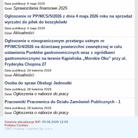
Data publikacji: 8 maja 2026
Sprawozdania finansowe 2025
Dział:
Ogłoszenie nr PP/MCS/5/2026 z dnia 4 maja 2026 roku na sprzedaż
wyrzutni do piłek do koszykówki
Data publikacji: 4 maja 2026
Aktualności
Dział:
Ogłoszenie o nieograniczonym przetargu ustnym nr
PP/MCS/4/2026 na dzierżawę powierzchni zewnętrznej w celu
ustawienia Punktów gastronomicznych wraz z ogródkami
gastronomicznymi na terenie Kąpieliska „Morskie Oko” przy ul.
Fryderyka Chopina 27
Data publikacji: 29 kwietnia 2026
Aktualności
Dział:
Osoba do spraw Obsługi Jednostki
Data publikacji: 28 kwietnia 2026
Ogłoszenia o naborze do pracy
Dział:
Pracownik/ Pracownica do Działu Zamówień Publicznych - 1
Data publikacji: 28 kwietnia 2026
Ogłoszenia o naborze do pracy
Dział:
Ostatnia aktualizacja BIP:
05.08.2026 12:05
Polityka Cookies
CMS i hosting: Logonet Sp. z o.o.