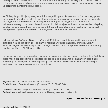
ustawy z dnia 6 września 2001 r. o dostępie do informacji publicznej (Dz. U. 2014, poz. 782
j.t.) jest urzędowym publikatorem teleinformatycznym prowadzonym w celu powszechnego
udostępniania informacji publicznej.
Struktura organizacyjna
Kierownictwo
W Biuletynie publikujemy wyłącznie informacje i kopie dokumentów, które dotyczą spraw
Działalność
publicznych. Zgodnie z art. 10 ust. 1 w/w ustawy, informacja publiczna, która nie została
udostępniona w Biuletynie Informacji Publicznej jest udostępniana na wniosek
zainteresowanego. Udostępnianie informacji publicznej na wniosek następuje bez zbędnej
Dokumenty organizacyjne
zwłoki, nie później jednak niż w terminie 14 dni od dnia złożenia wniosku, a w sprawach
skomplikowanych w terminie do 2 miesięcy od dnia złożenia wniosku.
Majątek
Przyjmowanie i załatwianie spraw
Udostępniony Państwu Biuletyn Informacji Publicznej spełnia wszystkie wymagania i
standardy, jakie dla stron BIP zostały określone w Rozporządzeniu Ministra Spraw
Archiwum postępowań
Wewnętrznych i Administracji z dnia 18 stycznia 2007 roku w sprawie Biuletynu Informacji
Publicznej (Dz. U. Nr 10, poz. 68).
Praca
RODO
Będziemy wdzięczni za wszelkie Państwa uwagi i sugestie kierowane do Redakcji Biuletynu,
które mogą się przyczynić do jeszcze lepszego udostępniania posiadanych przez nas
informacji publicznych za pomocą strony BIP. Jednocześnie serdecznie zapraszamy do
Kontrole
systematycznego korzystania z jej zasobów.
Petycje
Rejestr wniosków o udostępnienie informacji publicznej
Deklaracja dostępności
metryczka
Wytworzył:
Jan Adminowicz (3 marca 2015)
Opublikował:
Jan Adminowicz (3 marca 2015, 00:00:00)
Plan postępowań
Ostatnia zmiana:
Szymon Małecki (21 maja 2015, 13:57:03)
Zmieniono:
- zaktualizowano dane dot. Ustawy, usunięto załączniki
Platforma zakupowa
rejestr zmian tej informacji »
Plan postepowań o udzielenie zamówień na rok 2026
SPRAWOZDANIA
Liczba odsłon:
1024339