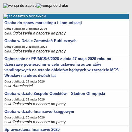
Sprawozdania finansowe 2020
Sprawozdania finansowe 2021
10 OSTATNIO DODANYCH
Sprawozdania finansowe 2022
Osoba do spraw marketingu i komunikacji
Sprawozdania finansowe 2023
Data publikacji: 3 sierpnia 2026
Ogłoszenia o naborze do pracy
Dział:
Sprawozdania finansowe 2024
Osoba w Dziale Zamówień Publicznych
Sprawozdania finansowe 2025
Data publikacji: 2 czerwca 2026
Ogłoszenia o naborze do pracy
Dział:
Ogłoszenie nr PP/MCS/6/2026 z dnia 27 maja 2026 roku na
dzierżawę powierzchni w celu ustawienia automatów
vendingowych na terenie obiektów będących w zarządzie MCS
Wrocław na okres dwóch lat
Data publikacji: 27 maja 2026
Aktualności
Dział:
Osoba w dziale Zespołu Obiektów – Stadion Olimpijski
Data publikacji: 21 maja 2026
Ogłoszenia o naborze do pracy
Dział:
Osoba w dziale finansowo-księgowym
Data publikacji: 20 maja 2026
Ogłoszenia o naborze do pracy
Dział:
Sprawozdania finansowe 2025