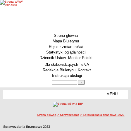
Strona główna
Mapa Biuletynu
Rejestr zmian treści
Statystyki oglądalności
Dziennik Ustaw
Monitor Polski
Menu dodatkowe
Dla słabowidzących
A
powiększ czcionkę
A
standardowy rozmiar czcionki
A
pomniejsz czcionkę
Redakcja Biuletynu
Kontakt
Instrukcja obsługi
Wyszukiwarka artykułów
Szukaj
MENU
Menu
MENU GŁÓWNE
Aktualności
ścieżka nawigacji
Strona główna
> Sprawozdania
> Sprawozdania finansowe 2023
Dane podstawowe
KSeF – wystawianie faktur dla MCS Wrocław
Sprawozdania finansowe 2023
Status prawny