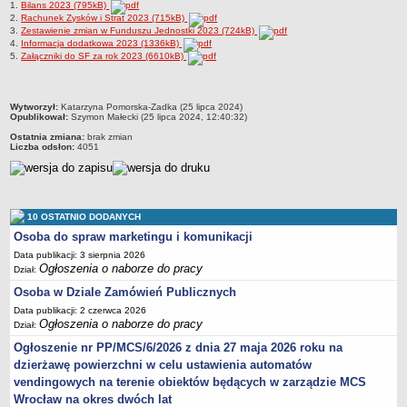
1.
Bilans 2023 (795kB)
2.
Rachunek Zysków i Strat 2023 (715kB)
Struktura organizacyjna
3.
Zestawienie zmian w Funduszu Jednostki 2023 (724kB)
4.
Informacja dodatkowa 2023 (1336kB)
Kierownictwo
5.
Załączniki do SF za rok 2023 (6610kB)
Działalność
Dokumenty organizacyjne
metryczka
Wytworzył:
Katarzyna Pomorska-Zadka (25 lipca 2024)
Majątek
Opublikował:
Szymon Małecki (25 lipca 2024, 12:40:32)
Ostatnia zmiana:
brak zmian
Przyjmowanie i załatwianie spraw
Liczba odsłon:
4051
Archiwum postępowań
Praca
RODO
10 OSTATNIO DODANYCH
Kontrole
Osoba do spraw marketingu i komunikacji
Data publikacji: 3 sierpnia 2026
Petycje
Ogłoszenia o naborze do pracy
Dział:
Rejestr wniosków o udostępnienie informacji publicznej
Osoba w Dziale Zamówień Publicznych
Deklaracja dostępności
Data publikacji: 2 czerwca 2026
Ogłoszenia o naborze do pracy
Dział:
Plan postępowań
Ogłoszenie nr PP/MCS/6/2026 z dnia 27 maja 2026 roku na
Platforma zakupowa
dzierżawę powierzchni w celu ustawienia automatów
Plan postepowań o udzielenie zamówień na rok 2026
vendingowych na terenie obiektów będących w zarządzie MCS
SPRAWOZDANIA
Wrocław na okres dwóch lat