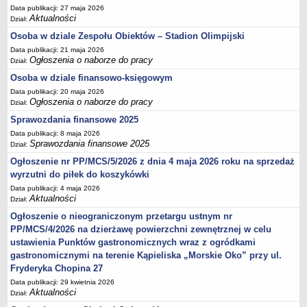
Sprawozdania finansowe 2020
Data publikacji: 27 maja 2026
Aktualności
Dział:
Sprawozdania finansowe 2021
Osoba w dziale Zespołu Obiektów – Stadion Olimpijski
Sprawozdania finansowe 2022
Data publikacji: 21 maja 2026
Ogłoszenia o naborze do pracy
Sprawozdania finansowe 2023
Dział:
Osoba w dziale finansowo-księgowym
Sprawozdania finansowe 2024
Data publikacji: 20 maja 2026
Sprawozdania finansowe 2025
Ogłoszenia o naborze do pracy
Dział:
Sprawozdania finansowe 2025
Data publikacji: 8 maja 2026
Sprawozdania finansowe 2025
Dział:
Ogłoszenie nr PP/MCS/5/2026 z dnia 4 maja 2026 roku na sprzedaż
wyrzutni do piłek do koszykówki
Data publikacji: 4 maja 2026
Aktualności
Dział:
Ogłoszenie o nieograniczonym przetargu ustnym nr
PP/MCS/4/2026 na dzierżawę powierzchni zewnętrznej w celu
ustawienia Punktów gastronomicznych wraz z ogródkami
gastronomicznymi na terenie Kąpieliska „Morskie Oko” przy ul.
Fryderyka Chopina 27
Data publikacji: 29 kwietnia 2026
Aktualności
Dział: