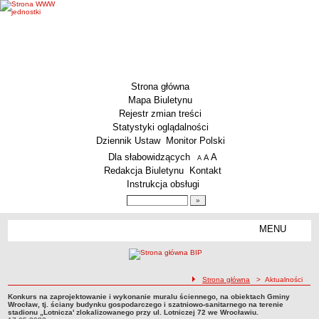
Strona główna
Mapa Biuletynu
Rejestr zmian treści
Statystyki oglądalności
Dziennik Ustaw
Monitor Polski
Menu dodatkowe
Dla słabowidzących
A
powiększ czcionkę
A
standardowy rozmiar czcionki
A
pomniejsz czcionkę
Redakcja Biuletynu
Kontakt
Instrukcja obsługi
Wyszukiwarka artykułów
Szukaj
MENU
Menu
MENU GŁÓWNE
Aktualności
ścieżka nawigacji
Strona główna
> Aktualności
Dane podstawowe
Konkurs na zaprojektowanie i wykonanie muralu ściennego, na obiektach Gminy
KSeF – wystawianie faktur dla MCS Wrocław
Konkurs na zaprojektowanie i wykonanie muralu ściennego, na obiektach Gminy
Wrocław, tj. ściany budynku gospodarczego i szatniowo-sanitarnego na terenie
Wrocław, tj. ściany budynku gospodarczego i szatniowo-sanitarnego na terenie
stadionu „Lotnicza' zlokalizowanego przy ul. Lotniczej 72 we Wrocławiu.
Status prawny