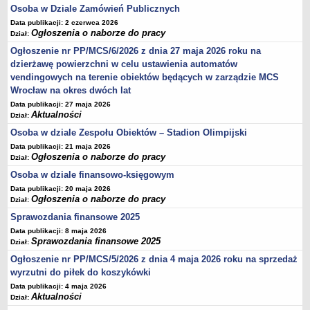
Sprawozdania finansowe 2020
Osoba w Dziale Zamówień Publicznych
Data publikacji: 2 czerwca 2026
Sprawozdania finansowe 2021
Ogłoszenia o naborze do pracy
Dział:
Sprawozdania finansowe 2022
Ogłoszenie nr PP/MCS/6/2026 z dnia 27 maja 2026 roku na
Sprawozdania finansowe 2023
dzierżawę powierzchni w celu ustawienia automatów
vendingowych na terenie obiektów będących w zarządzie MCS
Sprawozdania finansowe 2024
Wrocław na okres dwóch lat
Sprawozdania finansowe 2025
Data publikacji: 27 maja 2026
Aktualności
Dział:
Osoba w dziale Zespołu Obiektów – Stadion Olimpijski
Data publikacji: 21 maja 2026
Ogłoszenia o naborze do pracy
Dział:
Osoba w dziale finansowo-księgowym
Data publikacji: 20 maja 2026
Ogłoszenia o naborze do pracy
Dział:
Sprawozdania finansowe 2025
Data publikacji: 8 maja 2026
Sprawozdania finansowe 2025
Dział:
Ogłoszenie nr PP/MCS/5/2026 z dnia 4 maja 2026 roku na sprzedaż
wyrzutni do piłek do koszykówki
Data publikacji: 4 maja 2026
Aktualności
Dział: