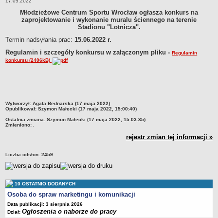
17.05.2022
stadionu „Lotnicza' zlokalizowanego przy ul. Lotniczej 72 we
Wrocławiu.17.05.2022
Struktura organizacyjna
Młodzieżowe Centrum Sportu Wrocław ogłasza konkurs na
zaprojektowanie i wykonanie muralu ściennego na terenie
Kierownictwo
Stadionu "Lotnicza".
Działalność
Termin nadsyłania prac:
15.06.2022 r.
Dokumenty organizacyjne
Regulamin i szczegóły konkursu w załączonym pliku -
Regulamin
konkursu (2406kB)
Majątek
Przyjmowanie i załatwianie spraw
Archiwum postępowań
Praca
metryczka
Wytworzył:
Agata Bednarska (17 maja 2022)
Opublikował:
Szymon Małecki (17 maja 2022, 15:00:40)
RODO
Ostatnia zmiana:
Szymon Małecki (17 maja 2022, 15:03:35)
Zmieniono:
.
Kontrole
rejestr zmian tej informacji »
Petycje
Rejestr wniosków o udostępnienie informacji publicznej
Liczba odsłon:
2459
Deklaracja dostępności
Plan postępowań
10 OSTATNIO DODANYCH
Platforma zakupowa
Osoba do spraw marketingu i komunikacji
Plan postepowań o udzielenie zamówień na rok 2026
Data publikacji: 3 sierpnia 2026
Ogłoszenia o naborze do pracy
Dział:
SPRAWOZDANIA