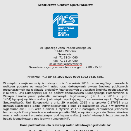
Młodzieżowe Centrum Sportu Wrocław
Struktura organizacyjna
Kierownictwo
Działalność
Dokumenty organizacyjne
Majątek
Przyjmowanie i załatwianie spraw
Al. Ignacego Jana Paderewskiego 35
51-612 Wrocław
Archiwum postępowań
Sekretariat:
tel.: 71 73-34-060
Praca
fax: 71 73-34-080
sekretariat@mcs.wroc.pl
Sekretariat czynny w dni robocze w godz. 7.00 - 15.00
RODO
Kontrole
Nr konta: PKO BP
44 1020 5226 0000 6602 0416 4851
Petycje
W związku z wejściem w życie ustawy z dnia 5 września 2016 r. o szczególnych zasadach
rozliczeń podatku od towarów i usług oraz dokonywania zwrotu środków publicznych
przeznaczonych na realizację projektów finansowanych z udziałem środków pochodzących
Rejestr wniosków o udostępnienie informacji publicznej
z budżetu Unii Europejskiej lub od państw członkowskich Europejskiego Porozumienia o
Wolnym Handlu przez jednostki samorządu terytorialnego (Dz. U. z 2016 r., poz.
Deklaracja dostępności
1454) będącej wynikiem realizacji obowiązku wynikającego z postanowień wyroku Trybunału
Sprawiedliwości Unii Europejskiej z dnia 29 września 2015 r. w sprawie C-276/14 oraz
Plan postępowań
uchwały Naczelnego Sądu Administracyjnego z dnia 16 października 2015 r. w sprawie o
sygnaturze akt I FPS 4/15 z dniem 1 stycznia 2017 r. nastąpiła centralizacja jednostek
budżetowych Gminy Wrocław w zakresie podatku VAT, w wyniku czego cała Gmina Wrocław
Platforma zakupowa
wraz z jednostkami organizacyjnymi pod kątem realizacji zadań własnych bądź zleconych
będzie identyfikowana pod jednym numerem NIP.
Plan postepowań o udzielenie zamówień na rok 2026
Dane podmiotowe dla realizacji zadań statutowych jednostki to:
SPRAWOZDANIA