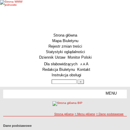
Strona główna
Mapa Biuletynu
Rejestr zmian treści
Statystyki oglądalności
Dziennik Ustaw
Monitor Polski
Menu dodatkowe
Dla słabowidzących
A
powiększ czcionkę
A
standardowy rozmiar czcionki
A
pomniejsz czcionkę
Redakcja Biuletynu
Kontakt
Instrukcja obsługi
Wyszukiwarka artykułów
Szukaj
MENU
Menu
MENU GŁÓWNE
Aktualności
ścieżka nawigacji
Strona główna
> Menu główne
> Dane podstawowe
Dane podstawowe
KSeF – wystawianie faktur dla MCS Wrocław
Dane podstawowe
Status prawny