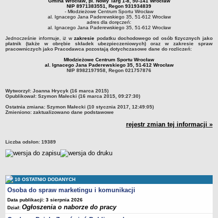
Gmina Wrocław, pl. Nowy Targ 1-8, 50-141 Wrocław
Sprawozdania finansowe 2020
NIP 8971383551, Regon 931934839
- Młodzieżowe Centrum Sportu Wrocław
al. Ignacego Jana Paderewskiego 35, 51-612 Wrocław
Sprawozdania finansowe 2021
adres dla doręczeń:
al. Ignacego Jana Paderewskiego 35, 51-612 Wrocław
Sprawozdania finansowe 2022
Jednocześnie informuje, iż w
zakresie
podatku dochodowego od osób fizycznych
jako
Sprawozdania finansowe 2023
płatnik (także w obrębie składek ubezpieczeniowych) oraz w
zakresie spraw
pracowniczych
jako Pracodawca pozostają dotychczasowe dane do rozliczeń:
Sprawozdania finansowe 2024
Młodzieżowe Centrum Sportu Wrocław
al. Ignacego Jana Paderewskiego 35, 51-612 Wrocław
Sprawozdania finansowe 2025
NIP 8982197958, Regon 021757876
metryczka
Wytworzył:
Joanna Hrycyk (16 marca 2015)
Opublikował:
Szymon Małecki (16 marca 2015, 09:27:30)
Ostatnia zmiana:
Szymon Małecki (10 stycznia 2017, 12:49:05)
Zmieniono:
zaktualizowano dane podstawowe
rejestr zmian tej informacji »
Liczba odsłon:
19389
10 OSTATNIO DODANYCH
Osoba do spraw marketingu i komunikacji
Data publikacji: 3 sierpnia 2026
Ogłoszenia o naborze do pracy
Dział: