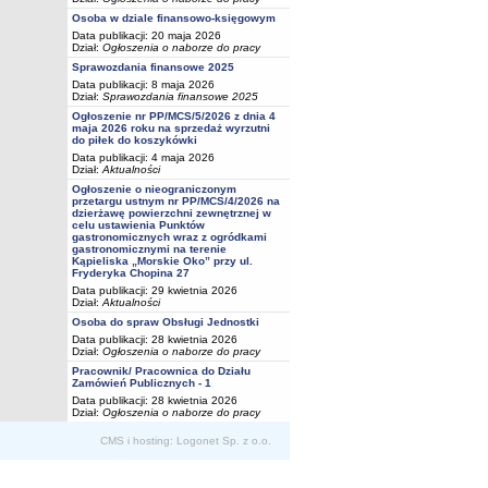
Osoba w dziale finansowo-księgowym
Data publikacji: 20 maja 2026
Dział:
Ogłoszenia o naborze do pracy
Sprawozdania finansowe 2025
Data publikacji: 8 maja 2026
Dział:
Sprawozdania finansowe 2025
Ogłoszenie nr PP/MCS/5/2026 z dnia 4
maja 2026 roku na sprzedaż wyrzutni
do piłek do koszykówki
Data publikacji: 4 maja 2026
Dział:
Aktualności
Ogłoszenie o nieograniczonym
przetargu ustnym nr PP/MCS/4/2026 na
dzierżawę powierzchni zewnętrznej w
celu ustawienia Punktów
gastronomicznych wraz z ogródkami
gastronomicznymi na terenie
Kąpieliska „Morskie Oko” przy ul.
Fryderyka Chopina 27
Data publikacji: 29 kwietnia 2026
Dział:
Aktualności
Osoba do spraw Obsługi Jednostki
Data publikacji: 28 kwietnia 2026
Dział:
Ogłoszenia o naborze do pracy
Pracownik/ Pracownica do Działu
Zamówień Publicznych - 1
Data publikacji: 28 kwietnia 2026
Dział:
Ogłoszenia o naborze do pracy
CMS i hosting: Logonet Sp. z o.o.