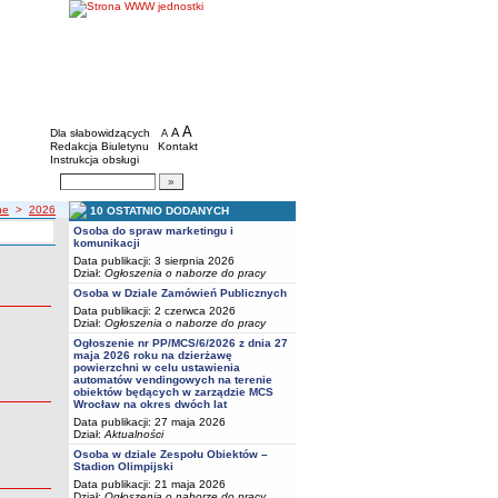
BIP - Młodzieżowe Centrum Sportu we Wro
Menu dodatkowe
A
powiększ czcionkę
A
standardowy rozmiar czcionki
Dla słabowidzących
A
pomniejsz czcionkę
Redakcja Biuletynu
Kontakt
Instrukcja obsługi
Wyszukiwarka artykułów
Szukaj
ne
>
2026
10 OSTATNIO DODANYCH
Osoba do spraw marketingu i
komunikacji
Data publikacji: 3 sierpnia 2026
Dział:
Ogłoszenia o naborze do pracy
Osoba w Dziale Zamówień Publicznych
Data publikacji: 2 czerwca 2026
Dział:
Ogłoszenia o naborze do pracy
Ogłoszenie nr PP/MCS/6/2026 z dnia 27
maja 2026 roku na dzierżawę
powierzchni w celu ustawienia
automatów vendingowych na terenie
obiektów będących w zarządzie MCS
Wrocław na okres dwóch lat
Data publikacji: 27 maja 2026
Dział:
Aktualności
Osoba w dziale Zespołu Obiektów –
Stadion Olimpijski
Data publikacji: 21 maja 2026
Dział:
Ogłoszenia o naborze do pracy