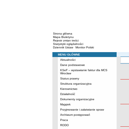
Strona główna
Mapa Biuletynu
Rejestr zmian treści
Statystyki oglądalności
Dziennik Ustaw
Monitor Polski
MENU GŁÓWNE
Menu
Aktualności
Ogłoszen
Dane podstawowe
KSeF – wystawianie faktur dla MCS
Wrocław
Status prawny
Struktura organizacyjna
Kierownictwo
Działalność
Dokumenty organizacyjne
Majątek
Przyjmowanie i załatwianie spraw
Archiwum postępowań
Praca
RODO