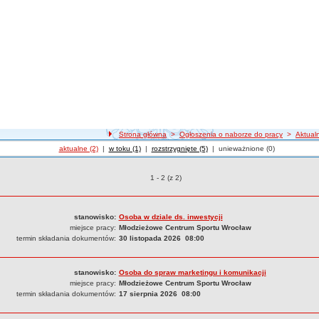
Strona główna
>
Ogłoszenia o naborze do pracy
>
Aktual
Ogłoszenia o naborze
aktualne (2)
|
Ogłoszenia o naborze
w toku (1)
|
Ogłoszenia o naborze
rozstrzygnięte (5)
|
Ogłoszenia o naborze
unieważnione (0)
ia o naborze do pracy aktualne z 2026 roku
Ogłoszenia o naborze o pozycjach
1 - 2 (z 2)
stanowisko:
Osoba w dziale ds. inwestycji
miejsce pracy:
Młodzieżowe Centrum Sportu Wrocław
termin składania dokumentów:
30 listopada 2026 08:00
stanowisko:
Osoba do spraw marketingu i komunikacji
miejsce pracy:
Młodzieżowe Centrum Sportu Wrocław
termin składania dokumentów:
17 sierpnia 2026 08:00