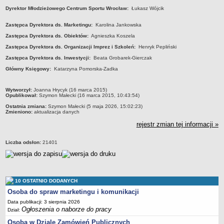
Dyrektor Młodzieżowego Centrum Sportu Wrocław:
Łukasz Wójcik
Struktura organizacyjna
Kierownictwo
Zastępca Dyrektora ds. Marketingu:
Karolina Jankowska
Zastępca Dyrektora
ds. Obiektów:
Agnieszka Koszela
Działalność
Zastępca Dyrektora
ds. Organizacji Imprez i Szkoleń:
Henryk Pepliński
Dokumenty organizacyjne
Zastępca Dyrektora
ds. Inwestycji:
Beata Grobarek-Gierczak
Majątek
Główny Księgowy:
Katarzyna Pomorska-Zadka
Przyjmowanie i załatwianie spraw
metryczka
Archiwum postępowań
Wytworzył:
Joanna Hrycyk (16 marca 2015)
Opublikował:
Szymon Małecki (16 marca 2015, 10:43:54)
Praca
Ostatnia zmiana:
Szymon Małecki (5 maja 2026, 15:02:23)
Zmieniono:
aktualizacja danych
RODO
rejestr zmian tej informacji »
Kontrole
Petycje
Liczba odsłon:
21401
Rejestr wniosków o udostępnienie informacji publicznej
Deklaracja dostępności
Plan postępowań
10 OSTATNIO DODANYCH
Osoba do spraw marketingu i komunikacji
Platforma zakupowa
Data publikacji: 3 sierpnia 2026
Plan postepowań o udzielenie zamówień na rok 2026
Ogłoszenia o naborze do pracy
Dział:
SPRAWOZDANIA
Osoba w Dziale Zamówień Publicznych