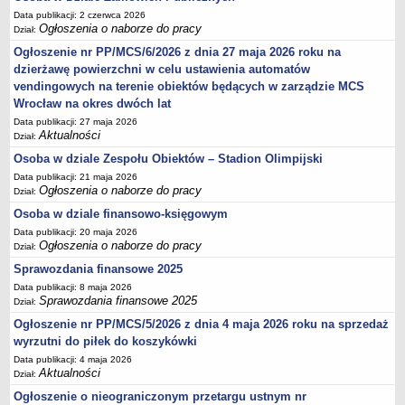
Sprawozdania finansowe 2020
Data publikacji: 2 czerwca 2026
Ogłoszenia o naborze do pracy
Dział:
Sprawozdania finansowe 2021
Ogłoszenie nr PP/MCS/6/2026 z dnia 27 maja 2026 roku na
Sprawozdania finansowe 2022
dzierżawę powierzchni w celu ustawienia automatów
Sprawozdania finansowe 2023
vendingowych na terenie obiektów będących w zarządzie MCS
Wrocław na okres dwóch lat
Sprawozdania finansowe 2024
Data publikacji: 27 maja 2026
Sprawozdania finansowe 2025
Aktualności
Dział:
Osoba w dziale Zespołu Obiektów – Stadion Olimpijski
Data publikacji: 21 maja 2026
Ogłoszenia o naborze do pracy
Dział:
Osoba w dziale finansowo-księgowym
Data publikacji: 20 maja 2026
Ogłoszenia o naborze do pracy
Dział:
Sprawozdania finansowe 2025
Data publikacji: 8 maja 2026
Sprawozdania finansowe 2025
Dział:
Ogłoszenie nr PP/MCS/5/2026 z dnia 4 maja 2026 roku na sprzedaż
wyrzutni do piłek do koszykówki
Data publikacji: 4 maja 2026
Aktualności
Dział:
Ogłoszenie o nieograniczonym przetargu ustnym nr