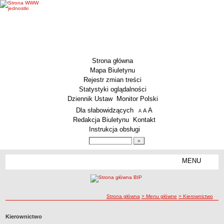
Strona główna
Mapa Biuletynu
Rejestr zmian treści
Statystyki oglądalności
Dziennik Ustaw
Monitor Polski
Menu dodatkowe
Dla słabowidzących
A
powiększ czcionkę
A
standardowy rozmiar czcionki
A
pomniejsz czcionkę
Redakcja Biuletynu
Kontakt
Instrukcja obsługi
Wyszukiwarka artykułów
Szukaj
MENU
Menu
MENU GŁÓWNE
Aktualności
ścieżka nawigacji
Strona główna
> Menu główne
> Kierownictwo
Dane podstawowe
KSeF – wystawianie faktur dla MCS Wrocław
Kierownictwo
Status prawny