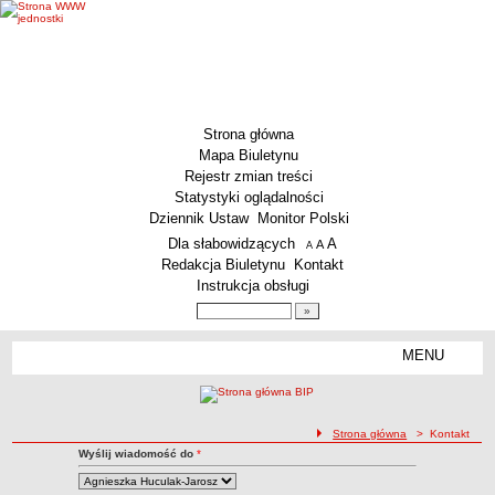
Strona główna
Mapa Biuletynu
Rejestr zmian treści
Statystyki oglądalności
Dziennik Ustaw
Monitor Polski
Menu dodatkowe
Dla słabowidzących
A
powiększ czcionkę
A
standardowy rozmiar czcionki
A
pomniejsz czcionkę
Redakcja Biuletynu
Kontakt
Instrukcja obsługi
Wyszukiwarka artykułów
Szukaj
MENU
Menu
MENU GŁÓWNE
Aktualności
ścieżka nawigacji
Strona główna
> Kontakt
Dane podstawowe
Kontakt z Redakcją BIP
Wyślij wiadomość do
*
Kontakt
KSeF – wystawianie faktur dla MCS Wrocław
Status prawny