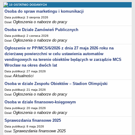
Sprawozdania finansowe 2020
10 OSTATNIO DODANYCH
Osoba do spraw marketingu i komunikacji
Sprawozdania finansowe 2021
Data publikacji: 3 sierpnia 2026
Sprawozdania finansowe 2022
Ogłoszenia o naborze do pracy
Dział:
Sprawozdania finansowe 2023
Osoba w Dziale Zamówień Publicznych
Sprawozdania finansowe 2024
Data publikacji: 2 czerwca 2026
Ogłoszenia o naborze do pracy
Dział:
Sprawozdania finansowe 2025
Ogłoszenie nr PP/MCS/6/2026 z dnia 27 maja 2026 roku na
dzierżawę powierzchni w celu ustawienia automatów
vendingowych na terenie obiektów będących w zarządzie MCS
Wrocław na okres dwóch lat
Data publikacji: 27 maja 2026
Aktualności
Dział:
Osoba w dziale Zespołu Obiektów – Stadion Olimpijski
Data publikacji: 21 maja 2026
Ogłoszenia o naborze do pracy
Dział:
Osoba w dziale finansowo-księgowym
Data publikacji: 20 maja 2026
Ogłoszenia o naborze do pracy
Dział:
Sprawozdania finansowe 2025
Data publikacji: 8 maja 2026
Sprawozdania finansowe 2025
Dział: