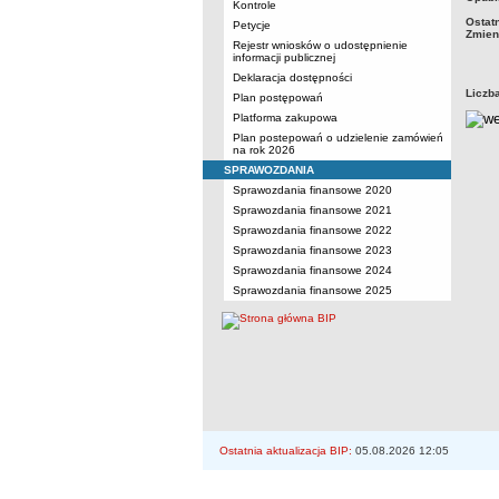
Kontrole
Ostat
Petycje
Zmien
Rejestr wniosków o udostępnienie
informacji publicznej
Deklaracja dostępności
Liczb
Plan postępowań
Platforma zakupowa
Plan postepowań o udzielenie zamówień
na rok 2026
SPRAWOZDANIA
Sprawozdania finansowe 2020
Sprawozdania finansowe 2021
Sprawozdania finansowe 2022
Sprawozdania finansowe 2023
Sprawozdania finansowe 2024
Sprawozdania finansowe 2025
Ostatnia aktualizacja BIP:
05.08.2026 12:05