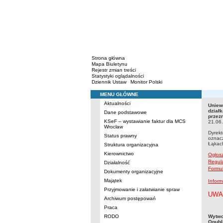
Strona główna
Mapa Biuletynu
Rejestr zmian treści
Statystyki oglądalności
Dziennik Ustaw
Monitor Polski
MENU GŁÓWNE
Menu
Aktualności
Uniew
Uniew
dział
Dane podstawowe
niski
przez
KSeF – wystawianie faktur dla MCS
21.06
Wrocław
Dyrekt
Status prawny
oznacz
Łąkach
Struktura organizacyjna
Kierownictwo
Ogłosz
Regul
Działalność
Formul
Dokumenty organizacyjne
Majątek
Inform
Przyjmowanie i załatwianie spraw
UWAG
Archiwum postępowań
Praca
metry
RODO
Wytwo
Opubl