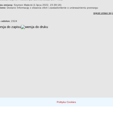
nia zmiana:
Szymon Małecki (1 lipca 2022, 15:39:16)
iono:
Dodano Informację z otwarcia ofert i zawiadomienie o unieważnieniu przetargu
rejestr zmian tej 
a odsłon:
2324
Polityka Cookies