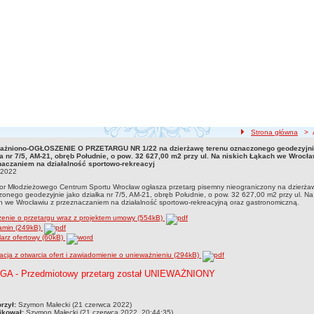
ścieżka nawigacji
Strona główna
> Ak
ażniono-OGŁOSZENIE O PRZETARGU NR 1/22 na dzierżawę terenu oznaczonego geodezyjni
ażniono-OGŁOSZENIE O PRZETARGU NR 1/22 na dzierżawę terenu oznaczonego geodezyj
ka nr 7/5, AM-21, obręb Południe, o pow. 32 627,00 m2 przy ul. Na niskich Łąkach we Wrocła
ch Łąkach we Wrocławiu z przeznaczaniem na działalność sportowo-rekreacyj21.06.2
naczaniem na działalność sportowo-rekreacyj
.2022
or Młodzieżowego Centrum Sportu Wrocław ogłasza przetarg pisemny nieograniczony na dzierża
onego geodezyjnie jako działka nr 7/5, AM-21, obręb Południe, o pow. 32 627,00 m2 przy ul. Na 
 we Wrocławiu z przeznaczaniem na działalność sportowo-rekreacyjną oraz gastronomiczną.
enie o przetargu wraz z projektem umowy (554kB)
amin (249kB)
arz ofertowy (60kB)
acja z otwarcia ofert i zawiadomienie o unieważnieniu (294kB)
A - Przedmiotowy przetarg został UNIEWAŻNIONY
czka
rzył:
Szymon Małecki (21 czerwca 2022)
ikował:
Szymon Małecki (21 czerwca 2022, 20:44:35)