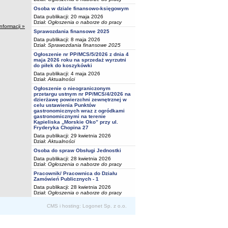
Osoba w dziale finansowo-księgowym
Data publikacji: 20 maja 2026
Dział:
Ogłoszenia o naborze do pracy
informacji »
Sprawozdania finansowe 2025
Data publikacji: 8 maja 2026
Dział:
Sprawozdania finansowe 2025
Ogłoszenie nr PP/MCS/5/2026 z dnia 4
maja 2026 roku na sprzedaż wyrzutni
do piłek do koszykówki
Data publikacji: 4 maja 2026
Dział:
Aktualności
Ogłoszenie o nieograniczonym
przetargu ustnym nr PP/MCS/4/2026 na
dzierżawę powierzchni zewnętrznej w
celu ustawienia Punktów
gastronomicznych wraz z ogródkami
gastronomicznymi na terenie
Kąpieliska „Morskie Oko” przy ul.
Fryderyka Chopina 27
Data publikacji: 29 kwietnia 2026
Dział:
Aktualności
Osoba do spraw Obsługi Jednostki
Data publikacji: 28 kwietnia 2026
Dział:
Ogłoszenia o naborze do pracy
Pracownik/ Pracownica do Działu
Zamówień Publicznych - 1
Data publikacji: 28 kwietnia 2026
Dział:
Ogłoszenia o naborze do pracy
CMS i hosting: Logonet Sp. z o.o.