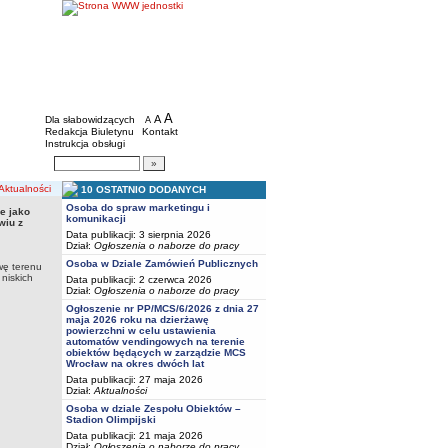
BIP - Młodzieżowe Centrum Sportu we Wro
Menu dodatkowe
A
powiększ czcionkę
A
standardowy rozmiar czcionki
Dla słabowidzących
A
pomniejsz czcionkę
Redakcja Biuletynu
Kontakt
Instrukcja obsługi
Wyszukiwarka artykułów
Szukaj
tualności
10 OSTATNIO DODANYCH
Osoba do spraw marketingu i
e jako
komunikacji
nie jako działka nr 7/5, AM-21, obręb Południe, o pow. 32 627,00 m2 przy ul. Na
wiu z
022
Data publikacji: 3 sierpnia 2026
Dział:
Ogłoszenia o naborze do pracy
Osoba w Dziale Zamówień Publicznych
wę terenu
niskich
Data publikacji: 2 czerwca 2026
Dział:
Ogłoszenia o naborze do pracy
Ogłoszenie nr PP/MCS/6/2026 z dnia 27
maja 2026 roku na dzierżawę
powierzchni w celu ustawienia
automatów vendingowych na terenie
obiektów będących w zarządzie MCS
Wrocław na okres dwóch lat
Data publikacji: 27 maja 2026
Dział:
Aktualności
Osoba w dziale Zespołu Obiektów –
Stadion Olimpijski
Data publikacji: 21 maja 2026
Dział:
Ogłoszenia o naborze do pracy