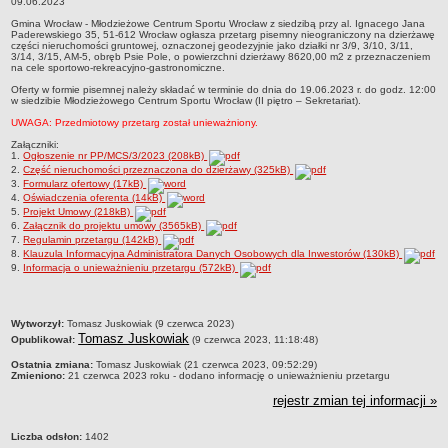
09.06.2023
3/14, 3/15, AM-5, obręb Psie Pole, przy ul. Kłokoczyckiej 309.06.2023
Gmina Wrocław - Młodzieżowe Centrum Sportu Wrocław z siedzibą przy al. Ignacego Jana
Struktura organizacyjna
Paderewskiego 35, 51-612 Wrocław ogłasza przetarg pisemny nieograniczony na dzierżawę
części nieruchomości gruntowej, oznaczonej geodezyjnie jako działki nr 3/9, 3/10, 3/11,
Kierownictwo
3/14, 3/15, AM-5, obręb Psie Pole, o powierzchni dzierżawy 8620,00 m2 z przeznaczeniem
na cele sportowo-rekreacyjno-gastronomiczne.
Działalność
Oferty w formie pisemnej należy składać w terminie do dnia do 19.06.2023 r. do godz. 12:00
w siedzibie Młodzieżowego Centrum Sportu Wrocław (II piętro – Sekretariat).
Dokumenty organizacyjne
UWAGA: Przedmiotowy przetarg został unieważniony.
Majątek
Załączniki:
Przyjmowanie i załatwianie spraw
1.
Ogłoszenie nr PP/MCS/3/2023 (208kB)
2.
Część nieruchomości przeznaczona do dzierżawy (325kB)
Archiwum postępowań
3.
Formularz ofertowy (17kB)
4.
Oświadczenia oferenta (14kB)
Praca
5.
Projekt Umowy (218kB)
6.
Załącznik do projektu umowy (3565kB)
RODO
7.
Regulamin przetargu (142kB)
8.
Klauzula Informacyjna Administratora Danych Osobowych dla Inwestorów (130kB)
Kontrole
9.
Informacja o unieważnieniu przetargu (572kB)
Petycje
Rejestr wniosków o udostępnienie informacji publicznej
metryczka
Wytworzył:
Tomasz Juskowiak (9 czerwca 2023)
Deklaracja dostępności
Tomasz Juskowiak
Opublikował:
(9 czerwca 2023, 11:18:48)
Plan postępowań
Ostatnia zmiana:
Tomasz Juskowiak (21 czerwca 2023, 09:52:29)
Zmieniono:
21 czerwca 2023 roku - dodano informację o unieważnieniu przetargu
Platforma zakupowa
rejestr zmian tej informacji »
Plan postepowań o udzielenie zamówień na rok 2026
Liczba odsłon:
1402
SPRAWOZDANIA