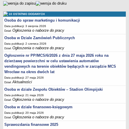
Sprawozdania finansowe 2020
Sprawozdania finansowe 2021
10 OSTATNIO DODANYCH
Sprawozdania finansowe 2022
Osoba do spraw marketingu i komunikacji
Sprawozdania finansowe 2023
Data publikacji: 3 sierpnia 2026
Ogłoszenia o naborze do pracy
Dział:
Sprawozdania finansowe 2024
Osoba w Dziale Zamówień Publicznych
Sprawozdania finansowe 2025
Data publikacji: 2 czerwca 2026
Ogłoszenia o naborze do pracy
Dział:
Ogłoszenie nr PP/MCS/6/2026 z dnia 27 maja 2026 roku na
dzierżawę powierzchni w celu ustawienia automatów
vendingowych na terenie obiektów będących w zarządzie MCS
Wrocław na okres dwóch lat
Data publikacji: 27 maja 2026
Aktualności
Dział:
Osoba w dziale Zespołu Obiektów – Stadion Olimpijski
Data publikacji: 21 maja 2026
Ogłoszenia o naborze do pracy
Dział:
Osoba w dziale finansowo-księgowym
Data publikacji: 20 maja 2026
Ogłoszenia o naborze do pracy
Dział:
Sprawozdania finansowe 2025