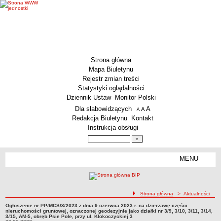
Strona główna
Mapa Biuletynu
Rejestr zmian treści
Statystyki oglądalności
Dziennik Ustaw
Monitor Polski
Menu dodatkowe
Dla słabowidzących
A
powiększ czcionkę
A
standardowy rozmiar czcionki
A
pomniejsz czcionkę
Redakcja Biuletynu
Kontakt
Instrukcja obsługi
Wyszukiwarka artykułów
Szukaj
MENU
Menu
MENU GŁÓWNE
Aktualności
ścieżka nawigacji
Strona główna
> Aktualności
Dane podstawowe
Ogłoszenie nr PP/MCS/3/2023 z dnia 9 czerwca 2023 r. na dzierżawę części
KSeF – wystawianie faktur dla MCS Wrocław
Ogłoszenie nr PP/MCS/3/2023 z dnia 9 czerwca 2023 r. na dzierżawę części
nieruchomości gruntowej, oznaczonej geodezyjnie jako działki nr 3/9, 3/10, 3/11, 3/14,
nieruchomości gruntowej, oznaczonej geodezyjnie jako działki nr 3/9, 3/10, 3/11,
3/15, AM-5, obręb Psie Pole, przy ul. Kłokoczyckiej 3
Status prawny