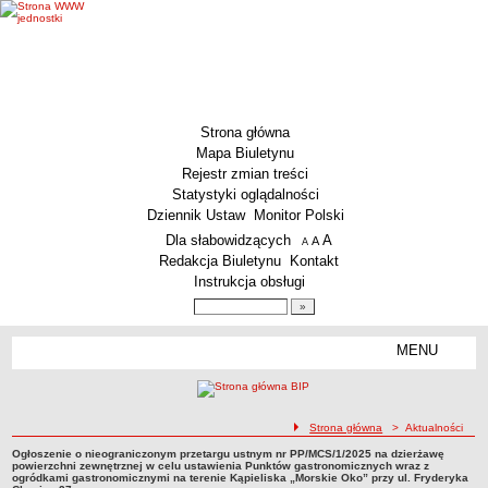
Strona główna
Mapa Biuletynu
Rejestr zmian treści
Statystyki oglądalności
Dziennik Ustaw
Monitor Polski
Menu dodatkowe
Dla słabowidzących
A
powiększ czcionkę
A
standardowy rozmiar czcionki
A
pomniejsz czcionkę
Redakcja Biuletynu
Kontakt
Instrukcja obsługi
Wyszukiwarka artykułów
Szukaj
MENU
Menu
MENU GŁÓWNE
Aktualności
ścieżka nawigacji
Strona główna
> Aktualności
Dane podstawowe
Ogłoszenie o nieograniczonym przetargu ustnym nr PP/MCS/1/2025 na dzierżawę
KSeF – wystawianie faktur dla MCS Wrocław
Ogłoszenie o nieograniczonym przetargu ustnym nr PP/MCS/1/2025 na dzierżawę
powierzchni zewnętrznej w celu ustawienia Punktów gastronomicznych wraz z
powierzchni zewnętrznej w celu ustawienia Punktów gastronomicznych wraz z
ogródkami gastronomicznymi na terenie Kąpieliska „Morskie Oko” przy ul. Fryderyka
Status prawny