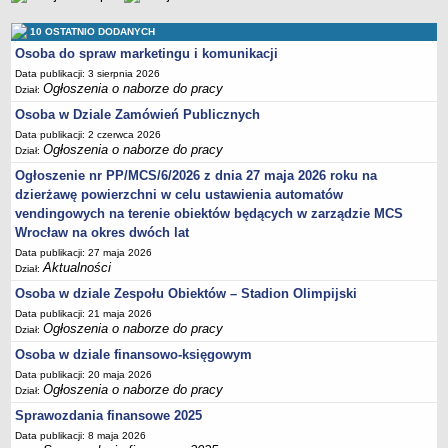
Sprawozdania finansowe 2020
10 OSTATNIO DODANYCH
Sprawozdania finansowe 2021
Osoba do spraw marketingu i komunikacji
Sprawozdania finansowe 2022
Data publikacji: 3 sierpnia 2026
Ogłoszenia o naborze do pracy
Sprawozdania finansowe 2023
Dział:
Osoba w Dziale Zamówień Publicznych
Sprawozdania finansowe 2024
Data publikacji: 2 czerwca 2026
Sprawozdania finansowe 2025
Ogłoszenia o naborze do pracy
Dział:
Ogłoszenie nr PP/MCS/6/2026 z dnia 27 maja 2026 roku na
dzierżawę powierzchni w celu ustawienia automatów
vendingowych na terenie obiektów będących w zarządzie MCS
Wrocław na okres dwóch lat
Data publikacji: 27 maja 2026
Aktualności
Dział:
Osoba w dziale Zespołu Obiektów – Stadion Olimpijski
Data publikacji: 21 maja 2026
Ogłoszenia o naborze do pracy
Dział:
Osoba w dziale finansowo-księgowym
Data publikacji: 20 maja 2026
Ogłoszenia o naborze do pracy
Dział:
Sprawozdania finansowe 2025
Data publikacji: 8 maja 2026