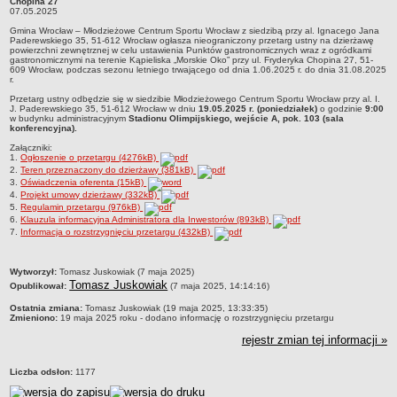
Chopina 27
ogródkami gastronomicznymi na terenie Kąpieliska „Morskie Oko” przy ul.
07.05.2025
Fryderyka Chopina 2707.05.2025
Struktura organizacyjna
Gmina Wrocław – Młodzieżowe Centrum Sportu Wrocław z siedzibą przy al. Ignacego Jana
Paderewskiego 35, 51-612 Wrocław ogłasza nieograniczony przetarg ustny na dzierżawę
Kierownictwo
powierzchni zewnętrznej w celu ustawienia Punktów gastronomicznych wraz z ogródkami
gastronomicznymi na terenie Kąpieliska „Morskie Oko” przy ul. Fryderyka Chopina 27, 51-
Działalność
609 Wrocław, podczas sezonu letniego trwającego od dnia 1.06.2025 r. do dnia 31.08.2025
r.
Dokumenty organizacyjne
Przetarg ustny odbędzie się w siedzibie Młodzieżowego Centrum Sportu Wrocław przy al. I.
J. Paderewskiego 35, 51-612 Wrocław w dniu
19.05.2025 r. (poniedziałek)
o godzinie
9:00
Majątek
w budynku administracyjnym
Stadionu Olimpijskiego, wejście A, pok. 103 (sala
konferencyjna).
Przyjmowanie i załatwianie spraw
Załączniki:
1.
Ogłoszenie o przetargu (4276kB)
Archiwum postępowań
2.
Teren przeznaczony do dzierżawy (381kB)
3.
Oświadczenia oferenta (15kB)
Praca
4.
Projekt umowy dzierżawy (332kB)
RODO
5.
Regulamin przetargu (976kB)
6.
Klauzula informacyjna Administratora dla Inwestorów (893kB)
Kontrole
7.
Informacja o rozstrzygnięciu przetargu (432kB)
Petycje
metryczka
Wytworzył:
Tomasz Juskowiak (7 maja 2025)
Rejestr wniosków o udostępnienie informacji publicznej
Tomasz Juskowiak
Opublikował:
(7 maja 2025, 14:14:16)
Deklaracja dostępności
Ostatnia zmiana:
Tomasz Juskowiak (19 maja 2025, 13:33:35)
Zmieniono:
19 maja 2025 roku - dodano informację o rozstrzygnięciu przetargu
Plan postępowań
rejestr zmian tej informacji »
Platforma zakupowa
Plan postepowań o udzielenie zamówień na rok 2026
Liczba odsłon:
1177
SPRAWOZDANIA