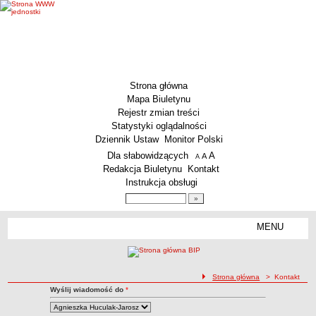
Strona główna
Mapa Biuletynu
Rejestr zmian treści
Statystyki oglądalności
Dziennik Ustaw
Monitor Polski
Menu dodatkowe
Dla słabowidzących
A
powiększ czcionkę
A
standardowy rozmiar czcionki
A
pomniejsz czcionkę
Redakcja Biuletynu
Kontakt
Instrukcja obsługi
Wyszukiwarka artykułów
Szukaj
MENU
Menu
MENU GŁÓWNE
Aktualności
ścieżka nawigacji
Strona główna
> Kontakt
Dane podstawowe
Kontakt z Redakcją BIP
Wyślij wiadomość do
*
Kontakt
KSeF – wystawianie faktur dla MCS Wrocław
Status prawny