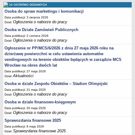
Sprawozdania finansowe 2020
10 OSTATNIO DODANYCH
Osoba do spraw marketingu i komunikacji
Sprawozdania finansowe 2021
Data publikacji: 3 sierpnia 2026
Sprawozdania finansowe 2022
Ogłoszenia o naborze do pracy
Dział:
Sprawozdania finansowe 2023
Osoba w Dziale Zamówień Publicznych
Sprawozdania finansowe 2024
Data publikacji: 2 czerwca 2026
Ogłoszenia o naborze do pracy
Dział:
Sprawozdania finansowe 2025
Ogłoszenie nr PP/MCS/6/2026 z dnia 27 maja 2026 roku na
dzierżawę powierzchni w celu ustawienia automatów
vendingowych na terenie obiektów będących w zarządzie MCS
Wrocław na okres dwóch lat
Data publikacji: 27 maja 2026
Aktualności
Dział:
Osoba w dziale Zespołu Obiektów – Stadion Olimpijski
Data publikacji: 21 maja 2026
Ogłoszenia o naborze do pracy
Dział:
Osoba w dziale finansowo-księgowym
Data publikacji: 20 maja 2026
Ogłoszenia o naborze do pracy
Dział:
Sprawozdania finansowe 2025
Data publikacji: 8 maja 2026
Sprawozdania finansowe 2025
Dział: