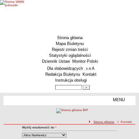
Strona główna
Mapa Biuletynu
Rejestr zmian treści
Statystyki oglądalności
Dziennik Ustaw
Monitor Polski
Menu dodatkowe
Dla słabowidzących
A
powiększ czcionkę
A
standardowy rozmiar czcionki
A
pomniejsz czcionkę
Redakcja Biuletynu
Kontakt
Instrukcja obsługi
Wyszukiwarka artykułów
Szukaj
MENU
Menu
MENU GŁÓWNE
Aktualności
ścieżka nawigacji
Strona główna
> Kontakt
Dane podstawowe
Kontakt z Redakcją BIP
Wyślij wiadomość do
*
Kontakt
KSeF – wystawianie faktur dla MCS Wrocław
Status prawny