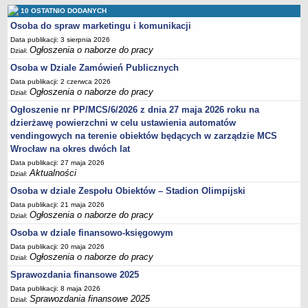
Sprawozdania finansowe 2020
10 OSTATNIO DODANYCH
Osoba do spraw marketingu i komunikacji
Sprawozdania finansowe 2021
Data publikacji: 3 sierpnia 2026
Sprawozdania finansowe 2022
Ogłoszenia o naborze do pracy
Dział:
Sprawozdania finansowe 2023
Osoba w Dziale Zamówień Publicznych
Sprawozdania finansowe 2024
Data publikacji: 2 czerwca 2026
Ogłoszenia o naborze do pracy
Dział:
Sprawozdania finansowe 2025
Ogłoszenie nr PP/MCS/6/2026 z dnia 27 maja 2026 roku na
dzierżawę powierzchni w celu ustawienia automatów
vendingowych na terenie obiektów będących w zarządzie MCS
Wrocław na okres dwóch lat
Data publikacji: 27 maja 2026
Aktualności
Dział:
Osoba w dziale Zespołu Obiektów – Stadion Olimpijski
Data publikacji: 21 maja 2026
Ogłoszenia o naborze do pracy
Dział:
Osoba w dziale finansowo-księgowym
Data publikacji: 20 maja 2026
Ogłoszenia o naborze do pracy
Dział:
Sprawozdania finansowe 2025
Data publikacji: 8 maja 2026
Sprawozdania finansowe 2025
Dział: