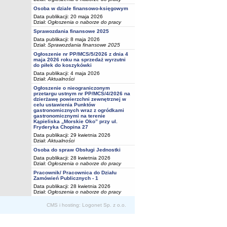
Osoba w dziale finansowo-księgowym
Data publikacji: 20 maja 2026
Dział:
Ogłoszenia o naborze do pracy
Sprawozdania finansowe 2025
Data publikacji: 8 maja 2026
Dział:
Sprawozdania finansowe 2025
Ogłoszenie nr PP/MCS/5/2026 z dnia 4
maja 2026 roku na sprzedaż wyrzutni
do piłek do koszykówki
Data publikacji: 4 maja 2026
Dział:
Aktualności
Ogłoszenie o nieograniczonym
przetargu ustnym nr PP/MCS/4/2026 na
dzierżawę powierzchni zewnętrznej w
celu ustawienia Punktów
gastronomicznych wraz z ogródkami
gastronomicznymi na terenie
Kąpieliska „Morskie Oko” przy ul.
Fryderyka Chopina 27
Data publikacji: 29 kwietnia 2026
Dział:
Aktualności
Osoba do spraw Obsługi Jednostki
Data publikacji: 28 kwietnia 2026
Dział:
Ogłoszenia o naborze do pracy
Pracownik/ Pracownica do Działu
Zamówień Publicznych - 1
Data publikacji: 28 kwietnia 2026
Dział:
Ogłoszenia o naborze do pracy
CMS i hosting: Logonet Sp. z o.o.