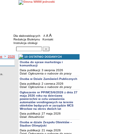
BIP - Młodzieżowe Centrum Sportu we Wro
Menu dodatkowe
A
powiększ czcionkę
A
standardowy rozmiar czcionki
Dla słabowidzących
A
pomniejsz czcionkę
Redakcja Biuletynu
Kontakt
Instrukcja obsługi
Wyszukiwarka artykułów
Szukaj
ne
>
2026
10 OSTATNIO DODANYCH
Osoba do spraw marketingu i
komunikacji
Data publikacji: 3 sierpnia 2026
Dział:
Ogłoszenia o naborze do pracy
ka.
Osoba w Dziale Zamówień Publicznych
Data publikacji: 2 czerwca 2026
Dział:
Ogłoszenia o naborze do pracy
Ogłoszenie nr PP/MCS/6/2026 z dnia 27
maja 2026 roku na dzierżawę
powierzchni w celu ustawienia
automatów vendingowych na terenie
obiektów będących w zarządzie MCS
Wrocław na okres dwóch lat
Data publikacji: 27 maja 2026
Dział:
Aktualności
Osoba w dziale Zespołu Obiektów –
Stadion Olimpijski
Data publikacji: 21 maja 2026
Dział:
Ogłoszenia o naborze do pracy