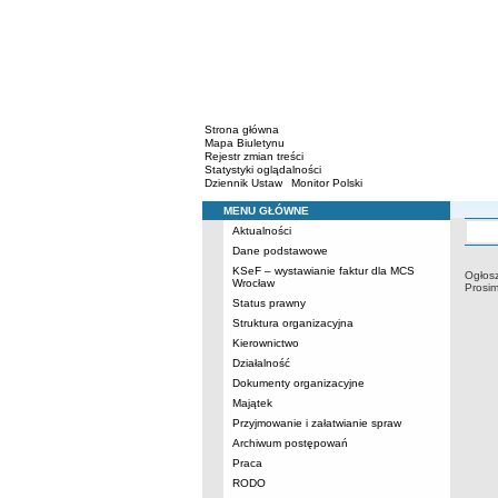
Strona główna
Mapa Biuletynu
Rejestr zmian treści
Statystyki oglądalności
Dziennik Ustaw
Monitor Polski
MENU GŁÓWNE
Menu
Aktualności
Ogłoszen
Dane podstawowe
KSeF – wystawianie faktur dla MCS
Ogłosz
Wrocław
Prosim
Status prawny
Struktura organizacyjna
Kierownictwo
Działalność
Dokumenty organizacyjne
Majątek
Przyjmowanie i załatwianie spraw
Archiwum postępowań
Praca
RODO