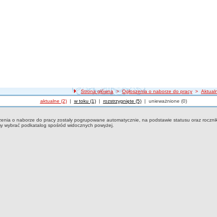
Strona główna
>
Ogłoszenia o naborze do pracy
>
Aktual
Ogłoszenia o naborze
aktualne (2)
|
Ogłoszenia o naborze
w toku (1)
|
Ogłoszenia o naborze
rozstrzygnięte (5)
|
Ogłoszenia o naborze
unieważnione (0)
ia o naborze do pracy aktualne z 2026 roku
enia o naborze do pracy zostały pogrupowane automatycznie, na podstawie statusu oraz roczni
y wybrać podkatalog spośród widocznych powyżej.