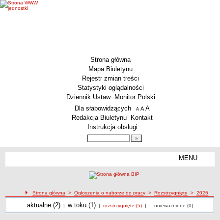
Strona główna
Mapa Biuletynu
Rejestr zmian treści
Statystyki oglądalności
Dziennik Ustaw
Monitor Polski
Menu dodatkowe
Dla słabowidzących
A
powiększ czcionkę
A
standardowy rozmiar czcionki
A
pomniejsz czcionkę
Redakcja Biuletynu
Kontakt
Instrukcja obsługi
Wyszukiwarka artykułów
Szukaj
MENU
Menu
MENU GŁÓWNE
Aktualności
Strona główna
>
Ogłoszenia o naborze do pracy
>
Rozstrzygnięte
>
2026
Dane podstawowe
Ogłoszenia o naborze
Ogłoszenia o naborze
Ogłoszenia o naborze
aktualne (2)
Ogłoszenia o naborze
w toku (1)
Ogłoszenia o naborze do pracy rozstrzygnięte z 2026 roku
|
|
rozstrzygnięte (5)
|
unieważnione (0)
KSeF – wystawianie faktur dla MCS Wrocław
Status prawny