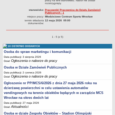
pracy na w/w stanowisku. Nabór nie został
rozstrzygnięty.
stanowisko:
Pracownik/ Pracownica do Działu Zamówień
Publicznych - 1
miejsce pracy:
Młodzieżowe Centrum Sportu Wrocław
termin składania
12 maja 2026 09:00
dokumentów:
Ogłoszenia o naborze o pozycjach
1 - 5 (z 5)
10 OSTATNIO DODANYCH
Osoba do spraw marketingu i komunikacji
Data publikacji: 3 sierpnia 2026
Ogłoszenia o naborze do pracy
Dział:
Osoba w Dziale Zamówień Publicznych
Data publikacji: 2 czerwca 2026
Ogłoszenia o naborze do pracy
Dział:
Ogłoszenie nr PP/MCS/6/2026 z dnia 27 maja 2026 roku na
dzierżawę powierzchni w celu ustawienia automatów
vendingowych na terenie obiektów będących w zarządzie MCS
Wrocław na okres dwóch lat
Data publikacji: 27 maja 2026
Aktualności
Dział:
Osoba w dziale Zespołu Obiektów – Stadion Olimpijski