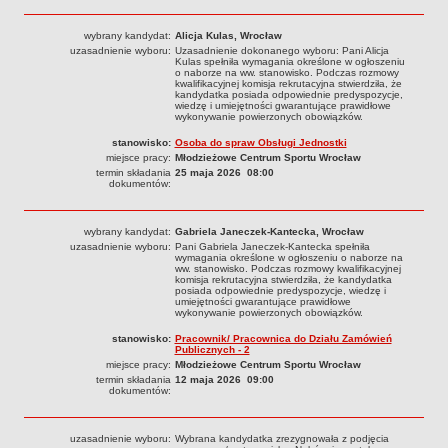
Sprawozdania finansowe 2020
Sprawozdania finansowe 2021
wybrany kandydat:
Alicja Kulas, Wrocław
uzasadnienie wyboru:
Uzasadnienie dokonanego wyboru: Pani Alicja
Sprawozdania finansowe 2022
Kulas spełniła wymagania określone w ogłoszeniu
o naborze na ww. stanowisko. Podczas rozmowy
kwalifikacyjnej komisja rekrutacyjna stwierdziła, że
Sprawozdania finansowe 2023
kandydatka posiada odpowiednie predyspozycje,
wiedzę i umiejętności gwarantujące prawidłowe
Sprawozdania finansowe 2024
wykonywanie powierzonych obowiązków.
Sprawozdania finansowe 2025
stanowisko:
Osoba do spraw Obsługi Jednostki
miejsce pracy:
Młodzieżowe Centrum Sportu Wrocław
termin składania
25 maja 2026 08:00
dokumentów:
wybrany kandydat:
Gabriela Janeczek-Kantecka, Wrocław
uzasadnienie wyboru:
Pani Gabriela Janeczek-Kantecka spełniła
wymagania określone w ogłoszeniu o naborze na
ww. stanowisko. Podczas rozmowy kwalifikacyjnej
komisja rekrutacyjna stwierdziła, że kandydatka
posiada odpowiednie predyspozycje, wiedzę i
umiejętności gwarantujące prawidłowe
wykonywanie powierzonych obowiązków.
stanowisko:
Pracownik/ Pracownica do Działu Zamówień
Publicznych - 2
miejsce pracy:
Młodzieżowe Centrum Sportu Wrocław
termin składania
12 maja 2026 09:00
dokumentów:
uzasadnienie wyboru:
Wybrana kandydatka zrezygnowała z podjęcia