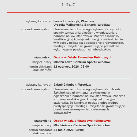
Ogłoszenia o naborze o pozycjach
1 - 5 (z 5)
Struktura organizacyjna
Kierownictwo
wybrany kandydat:
Iwona Urbańczyk, Wrocław
Działalność
Urszula Malinowska-Banach, Wrocław
uzasadnienie wyboru:
Uzasadnienie dokonanego wyboru: Kandydatki
Dokumenty organizacyjne
spełniły wymagania określone w ogłoszeniu o
naborze na ww. stanowisko. Podczas rozmowy
Majątek
kwalifikacyjnej komisja rekrutacyjna stwierdziła, że
w/w osoby posiadają odpowiednie predyspozycje,
wiedzę i umiejętności gwarantujące prawidłowe
Przyjmowanie i załatwianie spraw
wykonywanie powierzonych obowiązków.
Archiwum postępowań
stanowisko:
Osoba w Dziale Zamówień Publicznych
miejsce pracy:
Młodzieżowe Centrum Sportu Wrocław
Praca
termin składania
12 czerwca 2026 09:00
dokumentów:
RODO
Kontrole
wybrany kandydat:
Jakub Jakubek, Wrocław
Petycje
uzasadnienie wyboru:
Uzasadnienie dokonanego wyboru: Pan Jakub
Jakubek spełnił wymagania określone w
Rejestr wniosków o udostępnienie informacji publicznej
ogłoszeniu o naborze na ww. stanowisko. Podczas
rozmowy kwalifikacyjnej komisja rekrutacyjna
Deklaracja dostępności
stwierdziła, że kandydat posiada odpowiednie
predyspozycje, wiedzę i umiejętności gwarantujące
prawidłowe wykonywanie powierzonych
Plan postępowań
obowiązków.
Platforma zakupowa
stanowisko:
Osoba w dziale finansowo-księgowym
miejsce pracy:
Młodzieżowe Centrum Sportu Wrocław
Plan postepowań o udzielenie zamówień na rok 2026
termin składania
31 maja 2026 08:00
dokumentów:
SPRAWOZDANIA