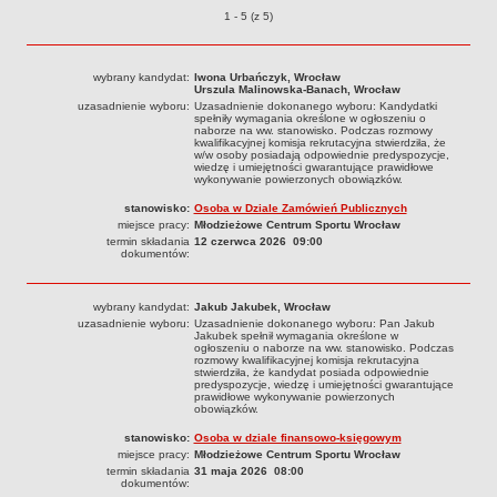
Ogłoszenia o naborze o pozycjach
1 - 5 (z 5)
Struktura organizacyjna
Kierownictwo
wybrany kandydat:
Iwona Urbańczyk, Wrocław
Działalność
Urszula Malinowska-Banach, Wrocław
uzasadnienie wyboru:
Uzasadnienie dokonanego wyboru: Kandydatki
Dokumenty organizacyjne
spełniły wymagania określone w ogłoszeniu o
naborze na ww. stanowisko. Podczas rozmowy
Majątek
kwalifikacyjnej komisja rekrutacyjna stwierdziła, że
w/w osoby posiadają odpowiednie predyspozycje,
wiedzę i umiejętności gwarantujące prawidłowe
Przyjmowanie i załatwianie spraw
wykonywanie powierzonych obowiązków.
Archiwum postępowań
stanowisko:
Osoba w Dziale Zamówień Publicznych
miejsce pracy:
Młodzieżowe Centrum Sportu Wrocław
Praca
termin składania
12 czerwca 2026 09:00
dokumentów:
RODO
Kontrole
wybrany kandydat:
Jakub Jakubek, Wrocław
Petycje
uzasadnienie wyboru:
Uzasadnienie dokonanego wyboru: Pan Jakub
Jakubek spełnił wymagania określone w
Rejestr wniosków o udostępnienie informacji publicznej
ogłoszeniu o naborze na ww. stanowisko. Podczas
rozmowy kwalifikacyjnej komisja rekrutacyjna
Deklaracja dostępności
stwierdziła, że kandydat posiada odpowiednie
predyspozycje, wiedzę i umiejętności gwarantujące
prawidłowe wykonywanie powierzonych
Plan postępowań
obowiązków.
Platforma zakupowa
stanowisko:
Osoba w dziale finansowo-księgowym
miejsce pracy:
Młodzieżowe Centrum Sportu Wrocław
Plan postepowań o udzielenie zamówień na rok 2026
termin składania
31 maja 2026 08:00
dokumentów:
SPRAWOZDANIA