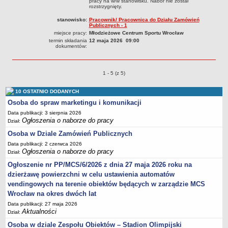
pracy na w/w stanowisku. Nabór nie został
rozstrzygnięty.
stanowisko:
Pracownik/ Pracownica do Działu Zamówień
Publicznych - 1
miejsce pracy:
Młodzieżowe Centrum Sportu Wrocław
termin składania
12 maja 2026 09:00
dokumentów:
Ogłoszenia o naborze o pozycjach
1 - 5 (z 5)
10 OSTATNIO DODANYCH
Osoba do spraw marketingu i komunikacji
Data publikacji: 3 sierpnia 2026
Ogłoszenia o naborze do pracy
Dział:
Osoba w Dziale Zamówień Publicznych
Data publikacji: 2 czerwca 2026
Ogłoszenia o naborze do pracy
Dział:
Ogłoszenie nr PP/MCS/6/2026 z dnia 27 maja 2026 roku na
dzierżawę powierzchni w celu ustawienia automatów
vendingowych na terenie obiektów będących w zarządzie MCS
Wrocław na okres dwóch lat
Data publikacji: 27 maja 2026
Aktualności
Dział:
Osoba w dziale Zespołu Obiektów – Stadion Olimpijski