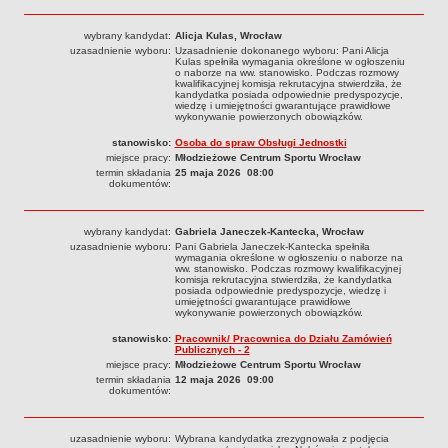
Sprawozdania finansowe 2020
Sprawozdania finansowe 2021
wybrany kandydat:
Alicja Kulas, Wrocław
uzasadnienie wyboru:
Uzasadnienie dokonanego wyboru: Pani Alicja
Sprawozdania finansowe 2022
Kulas spełniła wymagania określone w ogłoszeniu
o naborze na ww. stanowisko. Podczas rozmowy
kwalifikacyjnej komisja rekrutacyjna stwierdziła, że
Sprawozdania finansowe 2023
kandydatka posiada odpowiednie predyspozycje,
wiedzę i umiejętności gwarantujące prawidłowe
Sprawozdania finansowe 2024
wykonywanie powierzonych obowiązków.
Sprawozdania finansowe 2025
stanowisko:
Osoba do spraw Obsługi Jednostki
miejsce pracy:
Młodzieżowe Centrum Sportu Wrocław
termin składania
25 maja 2026 08:00
dokumentów:
wybrany kandydat:
Gabriela Janeczek-Kantecka, Wrocław
uzasadnienie wyboru:
Pani Gabriela Janeczek-Kantecka spełniła
wymagania określone w ogłoszeniu o naborze na
ww. stanowisko. Podczas rozmowy kwalifikacyjnej
komisja rekrutacyjna stwierdziła, że kandydatka
posiada odpowiednie predyspozycje, wiedzę i
umiejętności gwarantujące prawidłowe
wykonywanie powierzonych obowiązków.
stanowisko:
Pracownik/ Pracownica do Działu Zamówień
Publicznych - 2
miejsce pracy:
Młodzieżowe Centrum Sportu Wrocław
termin składania
12 maja 2026 09:00
dokumentów:
uzasadnienie wyboru:
Wybrana kandydatka zrezygnowała z podjęcia