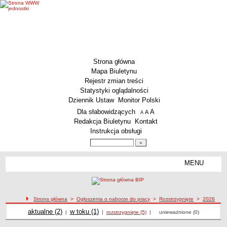
Strona główna
Mapa Biuletynu
Rejestr zmian treści
Statystyki oglądalności
Dziennik Ustaw
Monitor Polski
Menu dodatkowe
Dla słabowidzących
A
powiększ czcionkę
A
standardowy rozmiar czcionki
A
pomniejsz czcionkę
Redakcja Biuletynu
Kontakt
Instrukcja obsługi
Wyszukiwarka artykułów
Szukaj
MENU
Menu
MENU GŁÓWNE
Aktualności
Strona główna
>
Ogłoszenia o naborze do pracy
>
Rozstrzygnięte
>
2026
Dane podstawowe
Ogłoszenia o naborze
Ogłoszenia o naborze
Ogłoszenia o naborze
aktualne (2)
Ogłoszenia o naborze
w toku (1)
Ogłoszenia o naborze do pracy rozstrzygnięte z 2026 roku
|
|
rozstrzygnięte (5)
|
unieważnione (0)
KSeF – wystawianie faktur dla MCS Wrocław
Status prawny