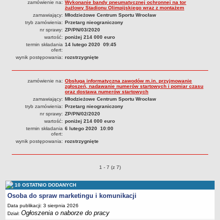
zamówienie na:
Wykonanie bandy pneumatycznej ochronnej na tor
żużlowy Stadionu Olimpijskiego wraz z montażem
zamawiający:
Młodzieżowe Centrum Sportu Wrocław
tryb zamówienia:
Przetarg nieograniczony
nr sprawy:
ZP/PN/03/2020
wartość:
poniżej 214 000 euro
termin składania
14 lutego 2020 09:45
ofert:
wynik postępowania:
rozstrzygnięte
zamówienie na:
Obsługa informatyczna zawodów m.in. przyjmowanie
zgłoszeń, nadawanie numerów startowych i pomiar czasu
oraz dostawa numerów startowych
zamawiający:
Młodzieżowe Centrum Sportu Wrocław
tryb zamówienia:
Przetarg nieograniczony
nr sprawy:
ZP/PN/02/2020
wartość:
poniżej 214 000 euro
termin składania
6 lutego 2020 10:00
ofert:
wynik postępowania:
rozstrzygnięte
Przetargi o pozycjach
1 - 7 (z 7)
10 OSTATNIO DODANYCH
Osoba do spraw marketingu i komunikacji
Data publikacji: 3 sierpnia 2026
Ogłoszenia o naborze do pracy
Dział: