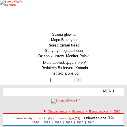
Strona główna
Mapa Biuletynu
Rejestr zmian treści
Statystyki oglądalności
Dziennik Ustaw
Monitor Polski
Menu dodatkowe
Dla słabowidzących
A
powiększ czcionkę
A
standardowy rozmiar czcionki
A
pomniejsz czcionkę
Redakcja Biuletynu
Kontakt
Instrukcja obsługi
Wyszukiwarka artykułów
Szukaj
MENU
Menu
MENU GŁÓWNE
Aktualności
ścieżka nawigacji
Strona główna
>
Przetargi
>
Rozstrzygnięte
>
2020
Dane podstawowe
Przetargi
Przetargi
Przetargi
Przetargi
unieważnione (19)
Przetargi rozstrzygnięte z 2020 roku
aktualne (0)
|
w toku (0)
|
rozstrzygnięte (64)
|
KSeF – wystawianie faktur dla MCS Wrocław
Przetargi z roku
2020
|
Przetargi z roku
2019
|
Przetargi z roku
2018
|
Przetargi z roku
2017
|
Przetargi z roku
2016
|
Przetargi z roku
2015
Status prawny