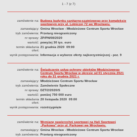
Przetargi o pozycjach
1 - 7 (z 7)
Struktura organizacyjna
Kierownictwo
zamówienie na:
Budowa budynku sanitarno-szatniowego przy kompleksie
Działalność
sportowym przy ul. Lotniczej 72 we Wrocławiu.
zamawiający:
Gmina Wrocław - Młodzieżowe Centrum Sportu Wrocław
Dokumenty organizacyjne
tryb zamówienia:
Przetarg nieograniczony
nr sprawy:
ZP/PN/08/2020
Majątek
wartość:
powyżej 30 tys. euro
Przyjmowanie i załatwianie spraw
termin składania
21 grudnia 2020 09:00
ofert:
wynik postępowania:
Archiwum postępowań
Informacja o wyborze oferty najkorzystniejszej - poz. 9
Praca
zamówienie na:
Świadczenie usług ochrony obiektów Młodzieżowego
RODO
Centrum Sportu Wrocław w okresie od 01 stycznia 2021
roku do 31 grudnia 2021 r.
Kontrole
zamawiający:
Młodzieżowe Centrum Sportu Wrocław
tryb zamówienia:
Zamówienie Społeczne
Petycje
nr sprawy:
DZT/2/2020/S
Rejestr wniosków o udostępnienie informacji publicznej
wartość:
poniżej 750 000 euro
termin składania
20 listopada 2020 09:00
Deklaracja dostępności
ofert:
wynik postępowania:
rozstrzygnięte
Plan postępowań
Platforma zakupowa
zamówienie na:
Wymianę nawierzchni sportowej na Hali Sportowej
„Parkowa” przy ul. Parkowej we Wrocławiu.
Plan postepowań o udzielenie zamówień na rok 2026
zamawiający:
Gmina Wrocław - Młodzieżowe Centrum Sportu Wrocław
SPRAWOZDANIA
tryb zamówienia:
Przetarg nieograniczony