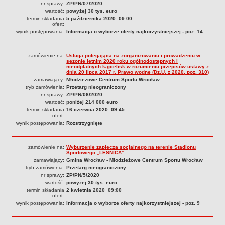
nr sprawy:
ZP/PN/07/2020
Sprawozdania finansowe 2020
wartość:
powyżej 30 tys. euro
Sprawozdania finansowe 2021
termin składania
5 października 2020 09:00
ofert:
Sprawozdania finansowe 2022
wynik postępowania:
Informacja o wyborze oferty najkorzystniejszej - poz. 14
Sprawozdania finansowe 2023
zamówienie na:
Usługa polegająca na zorganizowaniu i prowadzeniu w
Sprawozdania finansowe 2024
sezonie letnim 2020 roku ogólnodostępnych i
nieodpłatnych kąpielisk w rozumieniu przepisów ustawy z
Sprawozdania finansowe 2025
dnia 20 lipca 2017 r. Prawo wodne (Dz.U. z 2020, poz. 310)
zamawiający:
Młodzieżowe Centrum Sportu Wrocław
tryb zamówienia:
Przetarg nieograniczony
nr sprawy:
ZP/PN/06/2020
wartość:
poniżej 214 000 euro
termin składania
16 czerwca 2020 09:45
ofert:
wynik postępowania:
Rozstrzygnięte
zamówienie na:
Wyburzenie zaplecza socjalnego na terenie Stadionu
Sportowego „LEŚNICA”.
zamawiający:
Gmina Wrocław - Młodzieżowe Centrum Sportu Wrocław
tryb zamówienia:
Przetarg nieograniczony
nr sprawy:
ZP/PN/5/2020
wartość:
powyżej 30 tys. euro
termin składania
2 kwietnia 2020 09:00
ofert:
wynik postępowania:
Informacja o wyborze oferty najkorzystniejszej - poz. 9