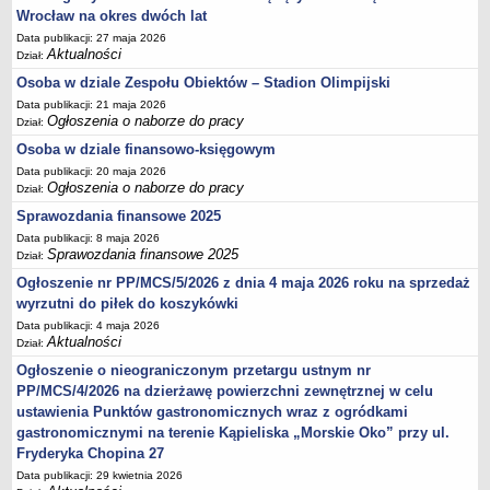
Wrocław na okres dwóch lat
Data publikacji: 27 maja 2026
Aktualności
Dział:
Osoba w dziale Zespołu Obiektów – Stadion Olimpijski
Data publikacji: 21 maja 2026
Ogłoszenia o naborze do pracy
Dział:
Osoba w dziale finansowo-księgowym
Data publikacji: 20 maja 2026
Ogłoszenia o naborze do pracy
Dział:
Sprawozdania finansowe 2025
Data publikacji: 8 maja 2026
Sprawozdania finansowe 2025
Dział:
Ogłoszenie nr PP/MCS/5/2026 z dnia 4 maja 2026 roku na sprzedaż
wyrzutni do piłek do koszykówki
Data publikacji: 4 maja 2026
Aktualności
Dział:
Ogłoszenie o nieograniczonym przetargu ustnym nr
PP/MCS/4/2026 na dzierżawę powierzchni zewnętrznej w celu
ustawienia Punktów gastronomicznych wraz z ogródkami
gastronomicznymi na terenie Kąpieliska „Morskie Oko” przy ul.
Fryderyka Chopina 27
Data publikacji: 29 kwietnia 2026