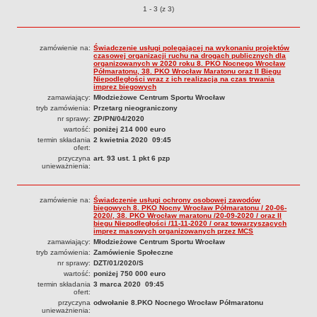
Przetargi o pozycjach
1 - 3 (z 3)
Struktura organizacyjna
Kierownictwo
zamówienie na:
Świadczenie usługi polegającej na wykonaniu projektów
Działalność
czasowej organizacji ruchu na drogach publicznych dla
organizowanych w 2020 roku 8. PKO Nocnego Wrocław
Półmaratonu, 38. PKO Wrocław Maratonu oraz II Biegu
Dokumenty organizacyjne
Niepodległości wraz z ich realizacją na czas trwania
imprez biegowych
Majątek
zamawiający:
Młodzieżowe Centrum Sportu Wrocław
tryb zamówienia:
Przetarg nieograniczony
Przyjmowanie i załatwianie spraw
nr sprawy:
ZP/PN/04/2020
Archiwum postępowań
wartość:
poniżej 214 000 euro
termin składania
2 kwietnia 2020 09:45
Praca
ofert:
przyczyna
art. 93 ust. 1 pkt 6 pzp
RODO
unieważnienia:
Kontrole
zamówienie na:
Świadczenie usługi ochrony osobowej zawodów
Petycje
biegowych 8. PKO Nocny Wrocław Półmaratonu / 20-06-
2020/, 38. PKO Wrocław maratonu /20-09-2020 / oraz II
Rejestr wniosków o udostępnienie informacji publicznej
biegu Niepodległości /11-11-2020 / oraz towarzyszących
imprez masowych organizowanych przez MCS
Deklaracja dostępności
zamawiający:
Młodzieżowe Centrum Sportu Wrocław
tryb zamówienia:
Zamówienie Społeczne
Plan postępowań
nr sprawy:
DZT/01/2020/S
wartość:
poniżej 750 000 euro
Platforma zakupowa
termin składania
3 marca 2020 09:45
ofert:
Plan postepowań o udzielenie zamówień na rok 2026
przyczyna
odwołanie 8.PKO Nocnego Wrocław Półmaratonu
SPRAWOZDANIA
unieważnienia: