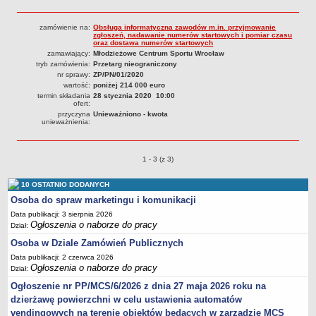
Sprawozdania finansowe 2020
Sprawozdania finansowe 2021
zamówienie na:
Obsługa informatyczna zawodów m.in. przyjmowanie
zgłoszeń, nadawanie numerów startowych i pomiar czasu
oraz dostawa numerów startowych
Sprawozdania finansowe 2022
zamawiający:
Młodzieżowe Centrum Sportu Wrocław
Sprawozdania finansowe 2023
tryb zamówienia:
Przetarg nieograniczony
nr sprawy:
ZP/PN/01/2020
Sprawozdania finansowe 2024
wartość:
poniżej 214 000 euro
termin składania
28 stycznia 2020 10:00
Sprawozdania finansowe 2025
ofert:
przyczyna
Unieważniono - kwota
unieważnienia:
Przetargi o pozycjach
1 - 3 (z 3)
10 OSTATNIO DODANYCH
Osoba do spraw marketingu i komunikacji
Data publikacji: 3 sierpnia 2026
Ogłoszenia o naborze do pracy
Dział:
Osoba w Dziale Zamówień Publicznych
Data publikacji: 2 czerwca 2026
Ogłoszenia o naborze do pracy
Dział:
Ogłoszenie nr PP/MCS/6/2026 z dnia 27 maja 2026 roku na
dzierżawę powierzchni w celu ustawienia automatów
vendingowych na terenie obiektów będących w zarządzie MCS