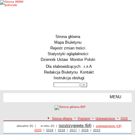
Strona główna
Mapa Biuletynu
Rejestr zmian treści
Statystyki oglądalności
Dziennik Ustaw
Monitor Polski
Menu dodatkowe
Dla słabowidzących
A
powiększ czcionkę
A
standardowy rozmiar czcionki
A
pomniejsz czcionkę
Redakcja Biuletynu
Kontakt
Instrukcja obsługi
Wyszukiwarka artykułów
Szukaj
MENU
Menu
MENU GŁÓWNE
Aktualności
ścieżka nawigacji
Strona główna
>
Przetargi
>
Unieważnione
>
2020
Dane podstawowe
Przetargi
Przetargi
Przetargi
Przetargi
rozstrzygnięte (64)
Przetargi unieważnione z 2020 roku
aktualne (0)
|
w toku (0)
|
|
unieważnione (19)
KSeF – wystawianie faktur dla MCS Wrocław
Przetargi z roku
2020
|
Przetargi z roku
2019
|
Przetargi z roku
2018
|
Przetargi z roku
2017
|
Przetargi z roku
2016
|
Przetargi z roku
2015
Status prawny