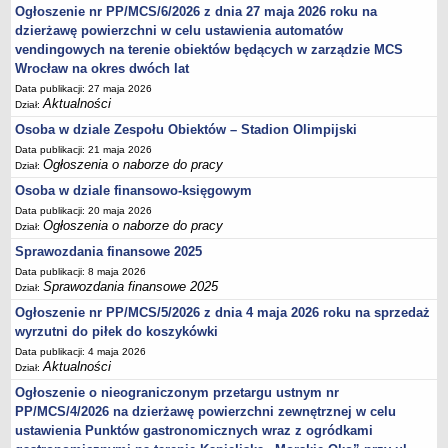
Ogłoszenie nr PP/MCS/6/2026 z dnia 27 maja 2026 roku na
Sprawozdania finansowe 2020
dzierżawę powierzchni w celu ustawienia automatów
Sprawozdania finansowe 2021
vendingowych na terenie obiektów będących w zarządzie MCS
Sprawozdania finansowe 2022
Wrocław na okres dwóch lat
Sprawozdania finansowe 2023
Data publikacji: 27 maja 2026
Aktualności
Dział:
Sprawozdania finansowe 2024
Osoba w dziale Zespołu Obiektów – Stadion Olimpijski
Sprawozdania finansowe 2025
Data publikacji: 21 maja 2026
Ogłoszenia o naborze do pracy
Dział:
Osoba w dziale finansowo-księgowym
Data publikacji: 20 maja 2026
Ogłoszenia o naborze do pracy
Dział:
Sprawozdania finansowe 2025
Data publikacji: 8 maja 2026
Sprawozdania finansowe 2025
Dział:
Ogłoszenie nr PP/MCS/5/2026 z dnia 4 maja 2026 roku na sprzedaż
wyrzutni do piłek do koszykówki
Data publikacji: 4 maja 2026
Aktualności
Dział:
Ogłoszenie o nieograniczonym przetargu ustnym nr
PP/MCS/4/2026 na dzierżawę powierzchni zewnętrznej w celu
ustawienia Punktów gastronomicznych wraz z ogródkami