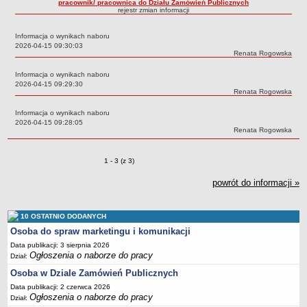
pracownik/ pracownica do Działu Zamówień Publicznych
rejestr zmian informacji
Struktura organizacyjna
Kierownictwo
Informacja o wynikach naboru
Data:
2026-04-15 09:30:03
Działalność
Autor:
Renata Rogowska
Dokumenty organizacyjne
Informacja o wynikach naboru
Data:
2026-04-15 09:29:30
Majątek
Autor:
Renata Rogowska
Przyjmowanie i załatwianie spraw
Informacja o wynikach naboru
Data:
2026-04-15 09:28:05
Archiwum postępowań
Autor:
Renata Rogowska
Praca
RODO
Zmiany o pozycjach
1 - 3 (z 3)
Kontrole
powrót do informacji »
Petycje
Rejestr wniosków o udostępnienie informacji publicznej
10 OSTATNIO DODANYCH
Osoba do spraw marketingu i komunikacji
Deklaracja dostępności
Data publikacji: 3 sierpnia 2026
Plan postępowań
Ogłoszenia o naborze do pracy
Dział:
Platforma zakupowa
Osoba w Dziale Zamówień Publicznych
Plan postepowań o udzielenie zamówień na rok 2026
Data publikacji: 2 czerwca 2026
Ogłoszenia o naborze do pracy
Dział:
SPRAWOZDANIA