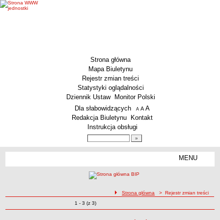
Strona główna
Mapa Biuletynu
Rejestr zmian treści
Statystyki oglądalności
Dziennik Ustaw
Monitor Polski
Menu dodatkowe
Dla słabowidzących
A
powiększ czcionkę
A
standardowy rozmiar czcionki
A
pomniejsz czcionkę
Redakcja Biuletynu
Kontakt
Instrukcja obsługi
Wyszukiwarka artykułów
Szukaj
MENU
Menu
MENU GŁÓWNE
Aktualności
ścieżka nawigacji
Strona główna
> Rejestr zmian treści
Dane podstawowe
Zmiany o pozycjach
1 - 3 (z 3)
Rejestr zmian treści
KSeF – wystawianie faktur dla MCS Wrocław
Status prawny