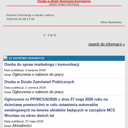
Osoba w dziale finansowo-księgowym
rejestr zmian informacji
Struktura organizacyjna
Kierownictwo
Dodano Informację o wyniku naboru.
Data:
2026-04-24 08:17:06
Działalność
Autor:
Alina Narkiewicz
Dokumenty organizacyjne
Zmiany o pozycjach
1 - 1 (z 1)
Majątek
powrót do informacji »
Przyjmowanie i załatwianie spraw
Archiwum postępowań
10 OSTATNIO DODANYCH
Praca
Osoba do spraw marketingu i komunikacji
RODO
Data publikacji: 3 sierpnia 2026
Kontrole
Ogłoszenia o naborze do pracy
Dział:
Petycje
Osoba w Dziale Zamówień Publicznych
Data publikacji: 2 czerwca 2026
Rejestr wniosków o udostępnienie informacji publicznej
Ogłoszenia o naborze do pracy
Dział:
Deklaracja dostępności
Ogłoszenie nr PP/MCS/6/2026 z dnia 27 maja 2026 roku na
Plan postępowań
dzierżawę powierzchni w celu ustawienia automatów
vendingowych na terenie obiektów będących w zarządzie MCS
Platforma zakupowa
Wrocław na okres dwóch lat
Plan postepowań o udzielenie zamówień na rok 2026
Data publikacji: 27 maja 2026
SPRAWOZDANIA
Aktualności
Dział: