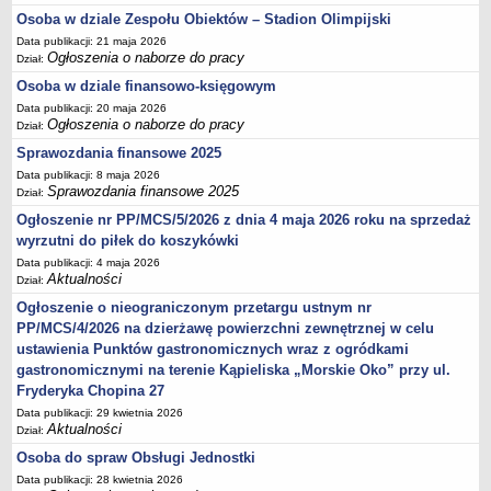
Sprawozdania finansowe 2020
Osoba w dziale Zespołu Obiektów – Stadion Olimpijski
Sprawozdania finansowe 2021
Data publikacji: 21 maja 2026
Ogłoszenia o naborze do pracy
Dział:
Sprawozdania finansowe 2022
Osoba w dziale finansowo-księgowym
Sprawozdania finansowe 2023
Data publikacji: 20 maja 2026
Ogłoszenia o naborze do pracy
Sprawozdania finansowe 2024
Dział:
Sprawozdania finansowe 2025
Sprawozdania finansowe 2025
Data publikacji: 8 maja 2026
Sprawozdania finansowe 2025
Dział:
Ogłoszenie nr PP/MCS/5/2026 z dnia 4 maja 2026 roku na sprzedaż
wyrzutni do piłek do koszykówki
Data publikacji: 4 maja 2026
Aktualności
Dział:
Ogłoszenie o nieograniczonym przetargu ustnym nr
PP/MCS/4/2026 na dzierżawę powierzchni zewnętrznej w celu
ustawienia Punktów gastronomicznych wraz z ogródkami
gastronomicznymi na terenie Kąpieliska „Morskie Oko” przy ul.
Fryderyka Chopina 27
Data publikacji: 29 kwietnia 2026
Aktualności
Dział:
Osoba do spraw Obsługi Jednostki
Data publikacji: 28 kwietnia 2026