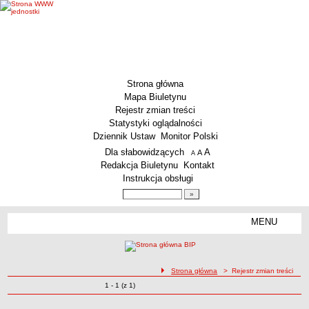
Strona główna
Mapa Biuletynu
Rejestr zmian treści
Statystyki oglądalności
Dziennik Ustaw
Monitor Polski
Menu dodatkowe
Dla słabowidzących
A
powiększ czcionkę
A
standardowy rozmiar czcionki
A
pomniejsz czcionkę
Redakcja Biuletynu
Kontakt
Instrukcja obsługi
Wyszukiwarka artykułów
Szukaj
MENU
Menu
MENU GŁÓWNE
Aktualności
ścieżka nawigacji
Strona główna
> Rejestr zmian treści
Dane podstawowe
Zmiany o pozycjach
1 - 1 (z 1)
Rejestr zmian treści
KSeF – wystawianie faktur dla MCS Wrocław
Status prawny