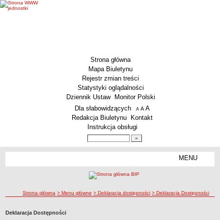
Strona główna
Mapa Biuletynu
Rejestr zmian treści
Statystyki oglądalności
Dziennik Ustaw
Monitor Polski
Menu dodatkowe
Dla słabowidzących
A
powiększ czcionkę
A
standardowy rozmiar czcionki
A
pomniejsz czcionkę
Redakcja Biuletynu
Kontakt
Instrukcja obsługi
Wyszukiwarka artykułów
Szukaj
MENU
Menu
MENU GŁÓWNE
Aktualności
ścieżka nawigacji
Strona główna
> Menu główne
> Deklaracja dostępności
> Deklaracja Dostępności
Dane podstawowe
KSeF – wystawianie faktur dla MCS Wrocław
Deklaracja Dostępności
Status prawny