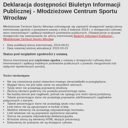
Deklaracja dostępności Biuletyn Informacji
Struktura organizacyjna
Publicznej - Młodzieżowe Centrum Sportu
Kierownictwo
Wrocław
Działalność
Młodzieżowe Centrum Sportu Wrocław
zobowiązuje się zapewnić dostępność swojej strony
Dokumenty organizacyjne
internetowej zgodnie z przepisami ustawy z dnia 4 kwietnia 2019 r. o dostępności cyfrowej
stron internetowych i aplikacji mobilnych podmiotów publicznych. Oświadczenie w sprawie
dostępności ma zastosowanie do strony internetowej
Biuletyn Informacji Publicznej -
Majątek
Młodzieżowe Centrum Sportu Wrocław
.
Przyjmowanie i załatwianie spraw
Data publikacji strony internetowej:
2014-08-01
Data ostatniej istotnej aktualizacji:
2022-03-23
Archiwum postępowań
Status pod względem zgodności z ustawą
Praca
Strona internetowa jest
częściowo zgodna
z ustawą o dostępności cyfrowej stron
internetowych i aplikacji mobilnych podmiotów publicznych z powodu niezgodności lub
RODO
wyłączeń wymienionych poniżej.
Kontrole
Treści niedostępne
Petycje
Nie ma ostrzeżenia przed otwarciem nowego okna/zakładki w przeglądarce,
Wygląd menu nie jest takie same na wszystkich stronach,
Tytuły stron nie posiadają poprawnej struktury,
Rejestr wniosków o udostępnienie informacji publicznej
Złożony element graficzny nie posiada poszerzonego opisu,
Na każdej stronie jest nagłówek, jednak nie opisują one treści danej podstrony,
Deklaracja dostępności
Tabele prezentujące dane nie posiadają poprawnie zdefiniowanych nagłówków
połączonych z danymi,
Plan postępowań
Tabele prezentujące dane nie posiadają tytułu oraz opisu,
Linki menu nie są zgrupowane w kodzie w listę,
Niektóre elementy nie posiadają odpowiedniego kontrastu,
Platforma zakupowa
Linki tekstowe nie są poprawnie wyróżnione wizualnie,
Strona nie posiada odpowiedniej deklaracji języka,
Plan postepowań o udzielenie zamówień na rok 2026
W kodzie strony są elementy HTML służące prezentacji,
Dokumenty do pobrania nie są dostępne cyfrowo.
SPRAWOZDANIA