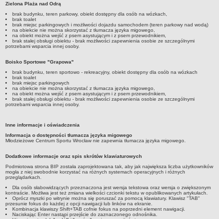
Zielona Plaża nad Odrą
brak budynku, teren parkowy, obiekt dostępny dla osób na wózkach,
brak toalet
brak miejsc parkingowych i możliwości dojazdu samochodem (teren parkowy nad wodą)
na obiekcie nie można skorzystać z tłumacza języka migowego,
na obiekt można wejść z psem asystującym i z psem przewodnikiem,
brak stałej obsługi obiektu - brak możliwości zapewnienia osobie ze szczególnymi
potrzebami wsparcia innej osoby.
Boisko Sportowe "Grapowa"
brak budynku, teren sportowo - rekreacyjny, obiekt dostępny dla osób na wózkach
brak toalet
brak miejsc parkingowych
na obiekcie nie można skorzystać z tłumacza języka migowego,
na obiekt można wejść z psem asystującym i z psem przewodnikiem,
brak stałej obsługi obiektu - brak możliwości zapewnienia osobie ze szczególnymi
potrzebami wsparcia innej osoby.
Inne informacje i oświadczenia
Informacja o dostępności tłumacza języka migowego
Młodzieżowe Centrum Sportu Wrocław nie zapewnia tłumacza języka migowego.
Dodatkowe informacje oraz spis skrótów klawiaturowych
Podmiotowa strona BIP została zaprojektowana tak, aby jak największa liczba użytkowników
mogła z niej swobodnie korzystać na różnych systemach operacyjnych i różnych
przeglądarkach.
Dla osób słabowidzących przeznaczona jest wersja tekstowa oraz wersja o zwiększonym
kontraście. Możliwa jest też zmiana wielkości czcionki tekstu w opublikowanych artykułach.
Oprócz myszki po witrynie można się poruszać za pomocą klawiatury. Klawisz "TAB"
przesunie fokus do każdej z opcji nawigacji lub linków na ekranie.
Kombinacja klawiszy Shift+TAB cofnie fokus na poprzedni element nawigacji.
Naciskając Enter nastąpi przejście do zaznaczonego odnośnika.