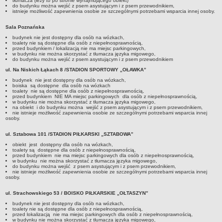
tłumacza (leży to po stronie wynajmującego obiekt)
do budynku można wejść z psem asystującym i z psem przewodnikiem,
istnieje możliwość zapewnienia osobie ze szczególnymi potrzebami wsparcia innej osoby.
Sala Poznańska
budynek nie jest dostępny dla osób na wózkach,
toalety nie są dostępne dla osób z niepełnosprawnością,
przed budynkiem / lokalizacją nie ma miejsc parkingowych,
w budynku nie można skorzystać z tłumacza języka migowego,
do budynku można wejść z psem asystującym i z psem przewodnikiem
ul. Na Niskich Łąkach 8 /STADION SPORTOWY „OŁAWKA”
budynek nie jest dostępny dla osób na wózkach,
boiska są dostępne dla osób na wózkach
toalety nie są dostępne dla osób z niepełnosprawnością,
przed budynkiem NIE MA miejsc parkingowych dla osób z niepełnosprawnością,
w budynku nie można skorzystać z tłumacza języka migowego,
na obiekt i do budynku można wejść z psem asystującym i z psem przewodnikiem,
nie istnieje możliwość zapewnienia osobie ze szczególnymi potrzebami wsparcia innej
osoby.
ul. Sztabowa 101 /STADION PIŁKARSKI „SZTABOWA”
obiekt jest dostępny dla osób na wózkach,
toalety są dostępne dla osób z niepełnosprawnością,
przed budynkiem nie ma miejsc parkingowych dla osób z niepełnosprawnością,
w budynku nie można skorzystać z tłumacza języka migowego,
do budynku można wejść z psem asystującym i z psem przewodnikiem,
nie istnieje możliwość zapewnienia osobie ze szczególnymi potrzebami wsparcia innej
osoby.
ul. Strachowskiego 53 / BOISKO PIŁKARSKIE „OŁTASZYN”
budynek nie jest dostępny dla osób na wózkach,
toalety nie są dostępne dla osób z niepełnosprawnością,
przed lokalizacją nie ma miejsc parkingowych dla osób z niepełnosprawnością,
w budynku nie można skorzystać z tłumacza języka migowego,