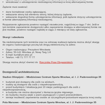
wnioskować o udostępnienie niedostępnej informacji w innej alternatywnej formie.
Żądanie musi zawierać:
dane kontaktowe osoby zgłaszającej,
wskazanie strony lub elementu strony, której dotyczy żądanie,
wskazanie dogodnej formy udostępnienia informacji, jeśli żądanie dotyczy udostępnienia
w formie alternatywnej informacji niedostępnej.
Rozpatrzenie zgłoszenia powinno nastąpić niezwłocznie, najpóźniej w ciągu 7 dni. Jeśli w
tym terminie zapewnienie dostępności albo zapewnienie dostępu w alternatywnej formie nie
jest możliwe, powinno nastąpić najdalej w ciągu 2 miesięcy od daty zgłoszenia.
Skargi i odwołania
Na niedotrzymanie tych terminów oraz na odmowę realizacji żądania można złożyć skargę
do organu nadzorującego pocztą lub drogą elektroniczną na adres:
Organ nadzorujący: Prezydent Wrocławia
Adres: 50-141 Wrocław, pl. Nowy Targ 1-8
E-mail: kum@um.wroc.pl
Telefon: +48 71 777 77 77
Skargę można złożyć również do
Rzecznika Praw Obywatelskich
.
Dostępność architektoniczna
Stadion Olimpijski – Młodzieżowe Centrum Sportu Wrocław, al. I. J. Paderewskiego 35
budynek jest dostępny dla osób na wózkach,
toalety są dostępne dla osób z niepełnosprawnością,
przed budynkiem / lokalizacją jest 10 miejsc parkingowych dla osób z
niepełnosprawnością,
w budynku nie można skorzystać z tłumacza języka migowego,
do budynku można wejść z psem asystującym i z psem przewodnikiem,
istnieje możliwość zapewnienia osobie ze szczególnymi potrzebami wsparcia innej osoby.
Pola Marsowe – Młodzieżowe Centrum Sportu Wrocław, al. I. J. Paderewskiego 35