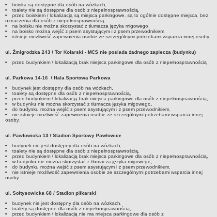
boiska są dostępne dla osób na wózkach,
toalety nie są dostępne dla osób z niepełnosprawnością,
przed boiskiem / lokalizacją są miejsca parkingowe, są to ogólnie dostępne miejsca, bez
oznaczenia dla osób z niepełnosprawnością,
na boisku nie można skorzystać z tłumacza języka migowego,
na boisko można wejść z psem asystującym i z psem przewodnikiem,
istnieje możliwość zapewnienia osobie ze szczególnymi potrzebami wsparcia innej osoby.
ul. Żmigrodzka 243 / Tor Kolarski - MCS nie posiada żadnego zaplecza (budynku)
przed budynkiem / lokalizacją brak miejsca parkingowe dla osób z niepełnosprawnością
ul. Parkowa 14-16 / Hala Sportowa Parkowa
budynek jest dostępny dla osób na wózkach,
toalety są dostępne dla osób z niepełnosprawnością,
przed budynkiem / lokalizacją brak miejsca parkingowe dla osób z niepełnosprawnością,
w budynku nie można skorzystać z tłumacza języka migowego,
do budynku można wejść z psem asystującym i z psem przewodnikiem,
nie istnieje możliwość zapewnienia osobie ze szczególnymi potrzebami wsparcia innej
osoby.
ul. Pawłowicka 13 / Stadion Sportowy Pawłowice
budynek nie jest dostępny dla osób na wózkach,
toalety nie są dostępne dla osób z niepełnosprawnością,
przed budynkiem / lokalizacją brak miejsca parkingowe dla osób z niepełnosprawnością,
w budynku nie można skorzystać z tłumacza języka migowego,
do budynku można wejść z psem asystującym i z psem przewodnikiem,
nie istnieje możliwość zapewnienia osobie ze szczególnymi potrzebami wsparcia innej
osoby.
ul. Sołtysowicka 68 / Stadion piłkarski
budynek nie jest dostępny dla osób na wózkach,
toalety są dostępne dla osób z niepełnosprawnością,
przed budynkiem / lokalizacją nie ma miejsca parkingowe dla osób z