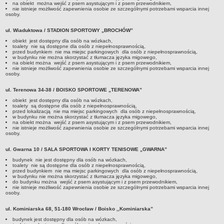
na obiekt można wejść z psem asystującym i z psem przewodnikiem,
nie istnieje możliwość zapewnienia osobie ze szczególnymi potrzebami wsparcia innej
osoby.
ul. Wiaduktowa / STADION SPORTOWY „BROCHÓW”
obiekt jest dostępny dla osób na wózkach,
toalety nie są dostępne dla osób z niepełnosprawnością,
przed budynkiem nie ma miejsc parkingowych dla osób z niepełnosprawnością,
w budynku nie można skorzystać z tłumacza języka migowego,
na obiekt można wejść z psem asystującym i z psem przewodnikiem,
nie istnieje możliwość zapewnienia osobie ze szczególnymi potrzebami wsparcia innej
osoby.
ul. Terenowa 34-38 / BOISKO SPORTOWE „TERENOWA”
obiekt jest dostępny dla osób na wózkach,
toalety są dostępne dla osób z niepełnosprawnością,
przed lokalizacją nie ma miejsc parkingowych dla osób z niepełnosprawnością,
w budynku nie można skorzystać z tłumacza języka migowego,
na obiekt można wejść z psem asystującym i z psem przewodnikiem,
nie istnieje możliwość zapewnienia osobie ze szczególnymi potrzebami wsparcia innej
osoby.
ul. Gwarna 10 / SALA SPORTOWA I KORTY TENISOWE „GWARNA”
budynek nie jest dostępny dla osób na wózkach,
toalety nie są dostępne dla osób z niepełnosprawnością,
przed budynkiem nie ma miejsc parkingowych dla osób z niepełnosprawnością,
w budynku nie można skorzystać z tłumacza języka migowego,
do budynku można wejść z psem asystującym i z psem przewodnikiem,
nie istnieje możliwość zapewnienia osobie ze szczególnymi potrzebami wsparcia innej
osoby.
ul. Kominiarska 68, 51-180 Wrocław / Boisko ,,Kominiarska”
budynek jest dostępny dla osób na wózkach,