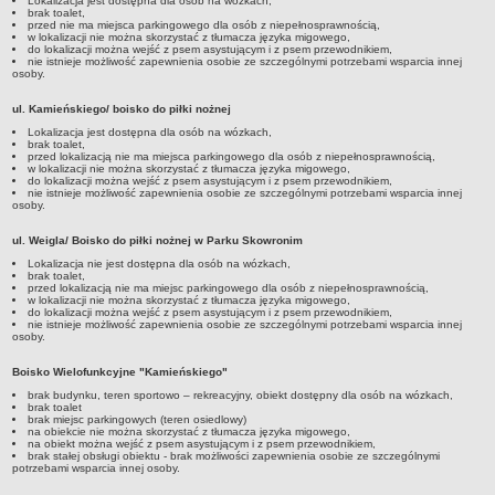
Lokalizacja jest dostępna dla osób na wózkach,
brak toalet,
przed nie ma miejsca parkingowego dla osób z niepełnosprawnością,
w lokalizacji nie można skorzystać z tłumacza języka migowego,
do lokalizacji można wejść z psem asystującym i z psem przewodnikiem,
nie istnieje możliwość zapewnienia osobie ze szczególnymi potrzebami wsparcia innej
osoby.
ul. Kamieńskiego/ boisko do piłki nożnej
Lokalizacja jest dostępna dla osób na wózkach,
brak toalet,
przed lokalizacją nie ma miejsca parkingowego dla osób z niepełnosprawnością,
w lokalizacji nie można skorzystać z tłumacza języka migowego,
do lokalizacji można wejść z psem asystującym i z psem przewodnikiem,
nie istnieje możliwość zapewnienia osobie ze szczególnymi potrzebami wsparcia innej
osoby.
ul. Weigla/ Boisko do piłki nożnej w Parku Skowronim
Lokalizacja nie jest dostępna dla osób na wózkach,
brak toalet,
przed lokalizacją nie ma miejsc parkingowego dla osób z niepełnosprawnością,
w lokalizacji nie można skorzystać z tłumacza języka migowego,
do lokalizacji można wejść z psem asystującym i z psem przewodnikiem,
nie istnieje możliwość zapewnienia osobie ze szczególnymi potrzebami wsparcia innej
osoby.
Boisko Wielofunkcyjne "Kamieńskiego"
brak budynku, teren sportowo – rekreacyjny, obiekt dostępny dla osób na wózkach,
brak toalet
brak miejsc parkingowych (teren osiedlowy)
na obiekcie nie można skorzystać z tłumacza języka migowego,
na obiekt można wejść z psem asystującym i z psem przewodnikiem,
brak stałej obsługi obiektu - brak możliwości zapewnienia osobie ze szczególnymi
potrzebami wsparcia innej osoby.