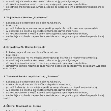
w lokalizacji nie można skorzystać z tłumacza języka migowego,
do lokalizacji można wejść z psem asystującym i z psem przewodnikiem,
nie istnieje możliwość zapewnienia osobie ze szczególnymi potrzebami wsparcia innej
osoby.
ul. Wojanowska/ Boisko ,,Stabłowice”
Lokalizacja jest dostępna dla osób na wózkach,
brak toalet,
przed lokalizacją są nie ma miejsc parkingowych dla osób z niepełnosprawnością,
w lokalizacji nie można skorzystać z tłumacza języka migowego,
do lokalizacji można wejść z psem asystującym i z psem przewodnikiem,
nie istnieje możliwość zapewnienia osobie ze szczególnymi potrzebami wsparcia innej
osoby.
ul. Sygnałowa 23/ Boisko trawiaste
Lokalizacja jest dostępna dla osób na wózkach,
brak toalet,
przed lokalizacją nie ma miejsca parkingowego dla osób z niepełnosprawnością,
w lokalizacji nie można skorzystać z tłumacza języka migowego,
do lokalizacji można wejść z psem asystującym i z psem przewodnikiem,
istnieje/nie istnieje możliwość zapewnienia osobie ze szczególnymi potrzebami wsparcia
innej osoby.
ul. Trawowa/ Boisko do piłki nożnej ,,Trawowa”
Lokalizacja jest dostępna dla osób na wózkach,
toalety nie są dostępne dla osób z niepełnosprawnością,
przed lokalizacją nie ma miejsca parkingowego dla osób z niepełnosprawnością,
w lokalizacji nie można skorzystać z tłumacza języka migowego,
do lokalizacji można wejść z psem asystującym i z psem przewodnikiem,
nie istnieje możliwość zapewnienia osobie ze szczególnymi potrzebami wsparcia innej
osoby.
ul. Ślężna/ Skatepark ul. Ślężna