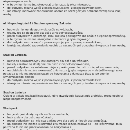
niepełnosprawnością,
w budynku nie można skorzystać z tłumacza języka migowego,
do budynku można wejść z psem asystującym i z psem przewodnikiem,
nie istnieje możliwość zapewnienia osobie ze szczególnymi potrzebami wsparcia innej
osoby.
ul. Niepodległości 6 / Stadion sportowy Zakrzów
budynek nie jest dostępny dla osób na wózkach,
toalety nie są dostępne dla osób z niepełnosprawnością,
przed budynkiem / lokalizacją Brak miejsca parkingowe dla osób z niepełnosprawnością,
w budynku nie można skorzystać z tłumacza języka migowego,
do budynku można wejść z psem asystującym i z psem przewodnikiem,
istnieje możliwość zapewnienia osobie ze szczególnymi potrzebami wsparcia innej osoby.
Stadion Lotnicza
budynek administracyjny jest dostępny dla osób na wózkach,
toalety i szatnie są dostępne dla osób z niepełnosprawnością,
przed budynkiem są asfaltowe miejsca parkingowe dla osób z niepełnosprawnością,
na obiekcie nie można skorzystać z tłumacza języka migowego – ale jeśli wystąpi taka
potrzeba to nie ma przeciwskazań do korzystania z tłumacza (leży to po stronie
wynajmującego obiekt)
do budynku można wejść z psem asystującym i z psem przewodnikiem,
istnieje możliwość zapewnienia osobie ze szczególnymi potrzebami wsparcia innej osoby.
Stadion Leśnica
Obiekt w trakcie realizacji inwestycji, która uwzględnia korzystanie z obiektu przez osoby z
niepełnosprawnością.
Skatepark
budynek jest dostępny dla osób na wózkach,
brak toalety dla osób na wózkach,
przed budynkiem są miejsca parkingowe dla osób z niepełnosprawnością,
na obiekcie nie można skorzystać z tłumacza języka migowego – ale jeśli wystąpi taka
potrzeba to nie ma przeciwskazań do korzystania z