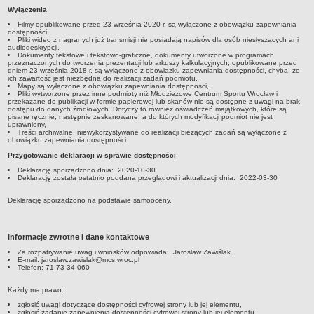
Sprawozdania finansowe 2020
Wyłączenia
Filmy opublikowane przed 23 września 2020 r. są wyłączone z obowiązku zapewniania
Sprawozdania finansowe 2021
dostępności,
Pliki wideo z nagranych już transmisji nie posiadają napisów dla osób niesłyszących ani
Sprawozdania finansowe 2022
audiodeskrypcji,
Dokumenty tekstowe i tekstowo-graficzne, dokumenty utworzone w programach
Sprawozdania finansowe 2023
przeznaczonych do tworzenia prezentacji lub arkuszy kalkulacyjnych, opublikowane przed
dniem 23 września 2018 r. są wyłączone z obowiązku zapewniania dostępności, chyba, że
ich zawartość jest niezbędna do realizacji zadań podmiotu,
Sprawozdania finansowe 2024
Mapy są wyłączone z obowiązku zapewniania dostępności,
Pliki wytworzone przez inne podmioty niż Młodzieżowe Centrum Sportu Wrocław i
Sprawozdania finansowe 2025
przekazane do publikacji w formie papierowej lub skanów nie są dostępne z uwagi na brak
dostępu do danych źródłowych. Dotyczy to również oświadczeń majątkowych, które są
pisane ręcznie, następnie zeskanowane, a do których modyfikacji podmiot nie jest
uprawniony,
Treści archiwalne, niewykorzystywane do realizacji bieżących zadań są wyłączone z
obowiązku zapewniania dostępności.
Przygotowanie deklaracji w sprawie dostępności
Deklarację sporządzono dnia:
2020-10-30
Deklarację została ostatnio poddana przeglądowi i aktualizacji dnia:
2022-03-30
Deklarację sporządzono na podstawie samooceny.
Informacje zwrotne i dane kontaktowe
Za rozpatrywanie uwag i wniosków odpowiada:
Jarosław Zawiślak
.
E-mail:
jaroslaw.zawislak@mcs.wroc.pl
Telefon:
71 73-34-060
Każdy ma prawo:
zgłosić uwagi dotyczące dostępności cyfrowej strony lub jej elementu,
zgłosić żądanie zapewnienia dostępności cyfrowej strony lub jej elementu,