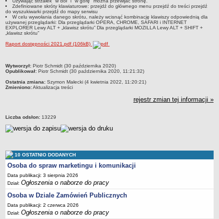
Używając strzałek "w dół" i "w górę" można przewijać stronę.
Zdefiniowane skróty klawiaturowe: przejdź do głównego menu przejdź do treści przejdź
do wyszukiwarki przejdź do mapy serwisu
W celu wywołania danego skrótu, należy wcisnąć kombinację klawiszy odpowiednią dla
używanej przeglądarki: Dla przeglądarki OPERA, CHROME, SAFARI i INTERNET
EXPLORER Lewy ALT + „klawisz skrótu” Dla przeglądarki MOZILLA Lewy ALT + SHIFT +
„klawisz skrótu”
Raport dostępności 2021.pdf (106kB)
metryczka
Wytworzył:
Piotr Schmidt (30 października 2020)
Opublikował:
Piotr Schmidt (30 października 2020, 11:21:32)
Ostatnia zmiana:
Szymon Małecki (4 kwietnia 2022, 11:20:21)
Zmieniono:
Aktualizacja treści
rejestr zmian tej informacji »
Liczba odsłon:
13229
10 OSTATNIO DODANYCH
Osoba do spraw marketingu i komunikacji
Data publikacji: 3 sierpnia 2026
Ogłoszenia o naborze do pracy
Dział:
Osoba w Dziale Zamówień Publicznych
Data publikacji: 2 czerwca 2026
Ogłoszenia o naborze do pracy
Dział: