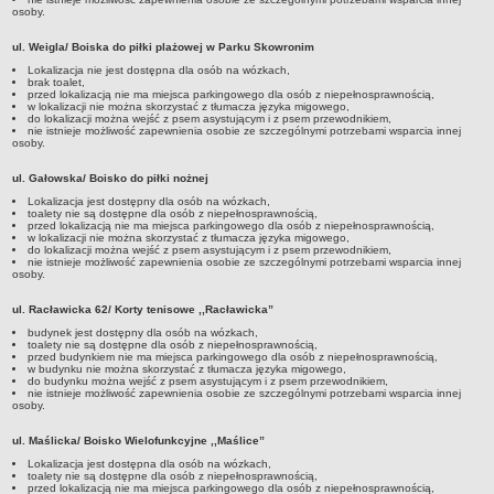
osoby.
ul. Weigla/ Boiska do piłki plażowej w Parku Skowronim
Lokalizacja nie jest dostępna dla osób na wózkach,
brak toalet,
przed lokalizacją nie ma miejsca parkingowego dla osób z niepełnosprawnością,
w lokalizacji nie można skorzystać z tłumacza języka migowego,
do lokalizacji można wejść z psem asystującym i z psem przewodnikiem,
nie istnieje możliwość zapewnienia osobie ze szczególnymi potrzebami wsparcia innej
osoby.
ul. Gałowska/ Boisko do piłki nożnej
Lokalizacja jest dostępny dla osób na wózkach,
toalety nie są dostępne dla osób z niepełnosprawnością,
przed lokalizacją nie ma miejsca parkingowego dla osób z niepełnosprawnością,
w lokalizacji nie można skorzystać z tłumacza języka migowego,
do lokalizacji można wejść z psem asystującym i z psem przewodnikiem,
nie istnieje możliwość zapewnienia osobie ze szczególnymi potrzebami wsparcia innej
osoby.
ul. Racławicka 62/ Korty tenisowe ,,Racławicka”
budynek jest dostępny dla osób na wózkach,
toalety nie są dostępne dla osób z niepełnosprawnością,
przed budynkiem nie ma miejsca parkingowego dla osób z niepełnosprawnością,
w budynku nie można skorzystać z tłumacza języka migowego,
do budynku można wejść z psem asystującym i z psem przewodnikiem,
nie istnieje możliwość zapewnienia osobie ze szczególnymi potrzebami wsparcia innej
osoby.
ul. Maślicka/ Boisko Wielofunkcyjne ,,Maślice”
Lokalizacja jest dostępna dla osób na wózkach,
toalety nie są dostępne dla osób z niepełnosprawnością,
przed lokalizacją nie ma miejsca parkingowego dla osób z niepełnosprawnością,