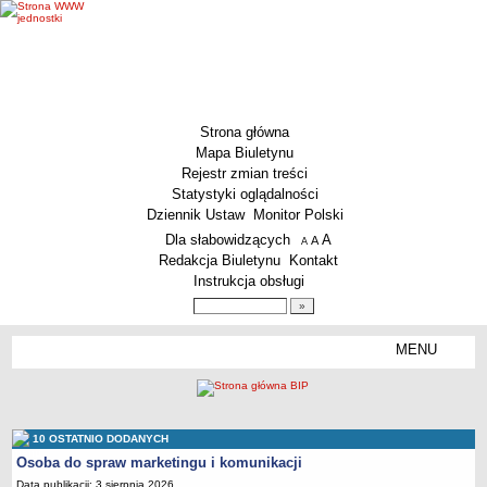
Strona główna
Mapa Biuletynu
Rejestr zmian treści
Statystyki oglądalności
Dziennik Ustaw
Monitor Polski
Menu dodatkowe
Dla słabowidzących
A
powiększ czcionkę
A
standardowy rozmiar czcionki
A
pomniejsz czcionkę
Redakcja Biuletynu
Kontakt
Instrukcja obsługi
Wyszukiwarka artykułów
Szukaj
MENU
Menu
MENU GŁÓWNE
Aktualności
Dane podstawowe
10 OSTATNIO DODANYCH
KSeF – wystawianie faktur dla MCS Wrocław
Osoba do spraw marketingu i komunikacji
Data publikacji: 3 sierpnia 2026
Status prawny