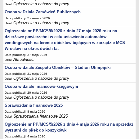
Ogłoszenia o naborze do pracy
Dział:
Struktura organizacyjna
Osoba w Dziale Zamówień Publicznych
Kierownictwo
Data publikacji: 2 czerwca 2026
Ogłoszenia o naborze do pracy
Dział:
Działalność
Ogłoszenie nr PP/MCS/6/2026 z dnia 27 maja 2026 roku na
Dokumenty organizacyjne
dzierżawę powierzchni w celu ustawienia automatów
Majątek
vendingowych na terenie obiektów będących w zarządzie MCS
Przyjmowanie i załatwianie spraw
Wrocław na okres dwóch lat
Data publikacji: 27 maja 2026
Archiwum postępowań
Aktualności
Dział:
Praca
Osoba w dziale Zespołu Obiektów – Stadion Olimpijski
RODO
Data publikacji: 21 maja 2026
Ogłoszenia o naborze do pracy
Dział:
Kontrole
Osoba w dziale finansowo-księgowym
Petycje
Data publikacji: 20 maja 2026
Rejestr wniosków o udostępnienie informacji publicznej
Ogłoszenia o naborze do pracy
Dział:
Deklaracja dostępności
Sprawozdania finansowe 2025
Data publikacji: 8 maja 2026
Plan postępowań
Sprawozdania finansowe 2025
Dział:
Platforma zakupowa
Ogłoszenie nr PP/MCS/5/2026 z dnia 4 maja 2026 roku na sprzedaż
Plan postepowań o udzielenie zamówień na rok 2026
wyrzutni do piłek do koszykówki
SPRAWOZDANIA
Data publikacji: 4 maja 2026