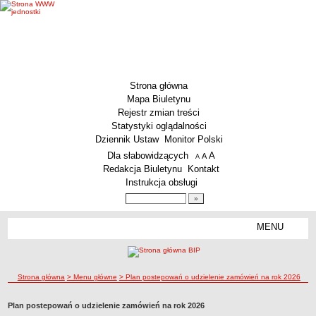
Strona główna
Mapa Biuletynu
Rejestr zmian treści
Statystyki oglądalności
Dziennik Ustaw
Monitor Polski
Menu dodatkowe
Dla słabowidzących
A
powiększ czcionkę
A
standardowy rozmiar czcionki
A
pomniejsz czcionkę
Redakcja Biuletynu
Kontakt
Instrukcja obsługi
Wyszukiwarka artykułów
Szukaj
MENU
Menu
MENU GŁÓWNE
Aktualności
ścieżka nawigacji
Strona główna
> Menu główne
> Plan postepowań o udzielenie zamówień na rok 2026
Dane podstawowe
KSeF – wystawianie faktur dla MCS Wrocław
Plan postepowań o udzielenie zamówień na rok 2026
Status prawny