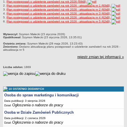
1.
Plan postepowań o udzielenie zamówień na rok 2026 (59kB)
2.
Plan postępowań o udzielenie zamówień na rok 2026 - aktualizacja nr 1 (60kB)
Struktura organizacyjna
3.
Plan postępowań o udzielenie zamówień na rok 2026 - aktualizacja nr 2 (60kB)
4.
Plan postępowań o udzielenie zamówień na rok 2026 - aktualizacja nr 3 (60kB)
Kierownictwo
5.
Plan postępowań o udzielenie zamówień na rok 2026 - aktualizacja nr 4 (62kB)
Działalność
6.
Plan postępowań o udzielenie zamówień na rok 2026 - aktualizacja nr 5 (62kB)
Dokumenty organizacyjne
metryczka
Wytworzył:
Szymon Małecki (15 stycznia 2026)
Majątek
Opublikował:
Szymon Małecki (15 stycznia 2026, 13:35:01)
Przyjmowanie i załatwianie spraw
Ostatnia zmiana:
Szymon Małecki (28 maja 2026, 13:23:43)
Zmieniono:
Dodano aktualizację planu postępowań o udzielenie zamówień na rok 2026 -
aktualizacja nr 5
Archiwum postępowań
rejestr zmian tej informacji »
Praca
RODO
Liczba odsłon:
1869
Kontrole
Petycje
Rejestr wniosków o udostępnienie informacji publicznej
10 OSTATNIO DODANYCH
Osoba do spraw marketingu i komunikacji
Deklaracja dostępności
Data publikacji: 3 sierpnia 2026
Plan postępowań
Ogłoszenia o naborze do pracy
Dział:
Platforma zakupowa
Osoba w Dziale Zamówień Publicznych
Plan postepowań o udzielenie zamówień na rok 2026
Data publikacji: 2 czerwca 2026
Ogłoszenia o naborze do pracy
Dział:
SPRAWOZDANIA