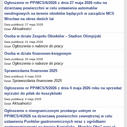
Ogłoszenie nr PP/MCS/6/2026 z dnia 27 maja 2026 roku na
Sprawozdania finansowe 2020
dzierżawę powierzchni w celu ustawienia automatów
Sprawozdania finansowe 2021
vendingowych na terenie obiektów będących w zarządzie MCS
Sprawozdania finansowe 2022
Wrocław na okres dwóch lat
Data publikacji: 27 maja 2026
Sprawozdania finansowe 2023
Aktualności
Dział:
Sprawozdania finansowe 2024
Osoba w dziale Zespołu Obiektów – Stadion Olimpijski
Sprawozdania finansowe 2025
Data publikacji: 21 maja 2026
Ogłoszenia o naborze do pracy
Dział:
Osoba w dziale finansowo-księgowym
Data publikacji: 20 maja 2026
Ogłoszenia o naborze do pracy
Dział:
Sprawozdania finansowe 2025
Data publikacji: 8 maja 2026
Sprawozdania finansowe 2025
Dział:
Ogłoszenie nr PP/MCS/5/2026 z dnia 4 maja 2026 roku na sprzedaż
wyrzutni do piłek do koszykówki
Data publikacji: 4 maja 2026
Aktualności
Dział:
Ogłoszenie o nieograniczonym przetargu ustnym nr
PP/MCS/4/2026 na dzierżawę powierzchni zewnętrznej w celu
ustawienia Punktów gastronomicznych wraz z ogródkami
gastronomicznymi na terenie Kąpieliska „Morskie Oko” przy ul.