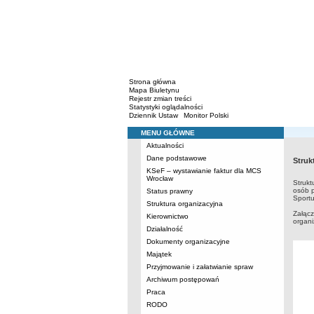
Strona główna
Mapa Biuletynu
Rejestr zmian treści
Statystyki oglądalności
Dziennik Ustaw
Monitor Polski
MENU GŁÓWNE
Menu
Aktualności
Dane podstawowe
Struk
KSeF – wystawianie faktur dla MCS
Wrocław
Strukt
osób p
Status prawny
Sportu
Struktura organizacyjna
Załąc
Kierownictwo
organ
Działalność
Dokumenty organizacyjne
Majątek
Przyjmowanie i załatwianie spraw
Archiwum postępowań
Praca
RODO