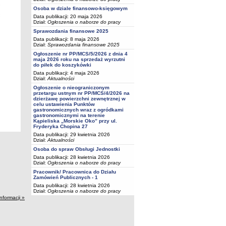
Osoba w dziale finansowo-księgowym
Data publikacji: 20 maja 2026
Dział:
Ogłoszenia o naborze do pracy
Sprawozdania finansowe 2025
Data publikacji: 8 maja 2026
Dział:
Sprawozdania finansowe 2025
Ogłoszenie nr PP/MCS/5/2026 z dnia 4
maja 2026 roku na sprzedaż wyrzutni
do piłek do koszykówki
Data publikacji: 4 maja 2026
Dział:
Aktualności
Ogłoszenie o nieograniczonym
przetargu ustnym nr PP/MCS/4/2026 na
dzierżawę powierzchni zewnętrznej w
celu ustawienia Punktów
gastronomicznych wraz z ogródkami
gastronomicznymi na terenie
Kąpieliska „Morskie Oko” przy ul.
Fryderyka Chopina 27
Data publikacji: 29 kwietnia 2026
Dział:
Aktualności
Osoba do spraw Obsługi Jednostki
Data publikacji: 28 kwietnia 2026
Dział:
Ogłoszenia o naborze do pracy
Pracownik/ Pracownica do Działu
Zamówień Publicznych - 1
Data publikacji: 28 kwietnia 2026
Dział:
Ogłoszenia o naborze do pracy
informacji »