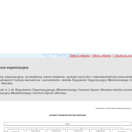
ścieżka nawigacji
Strona główna
> Menu główne
> Struktura or
tura organizacyjna
urę organizacyjną, szczegółowy zakres działania, podział czynności i odpowiedzialności pracowni
ełniących funkcje kierownicze i samodzielne, określa Regulamin Organizacyjny Młodzieżowego 
 Wrocław.
znik nr 1 do Regulaminu Organizacyjnego Młodzieżowego Centrum Sportu Wrocław określa schem
izacyjny Młodzieżowego Centrum Sportu Wrocław.