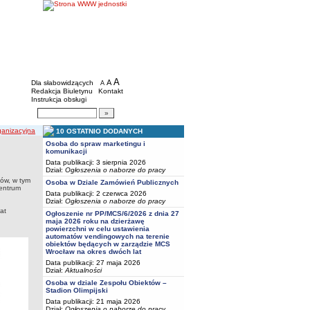
BIP - Młodzieżowe Centrum Sportu we Wro
Menu dodatkowe
A
powiększ czcionkę
A
standardowy rozmiar czcionki
Dla słabowidzących
A
pomniejsz czcionkę
Redakcja Biuletynu
Kontakt
Instrukcja obsługi
Wyszukiwarka artykułów
Szukaj
ganizacyjna
10 OSTATNIO DODANYCH
Osoba do spraw marketingu i
komunikacji
Data publikacji: 3 sierpnia 2026
Dział:
Ogłoszenia o naborze do pracy
ków, w tym
Osoba w Dziale Zamówień Publicznych
Centrum
Data publikacji: 2 czerwca 2026
Dział:
Ogłoszenia o naborze do pracy
at
Ogłoszenie nr PP/MCS/6/2026 z dnia 27
maja 2026 roku na dzierżawę
powierzchni w celu ustawienia
automatów vendingowych na terenie
obiektów będących w zarządzie MCS
Wrocław na okres dwóch lat
Data publikacji: 27 maja 2026
Dział:
Aktualności
Osoba w dziale Zespołu Obiektów –
Stadion Olimpijski
Data publikacji: 21 maja 2026
Dział:
Ogłoszenia o naborze do pracy