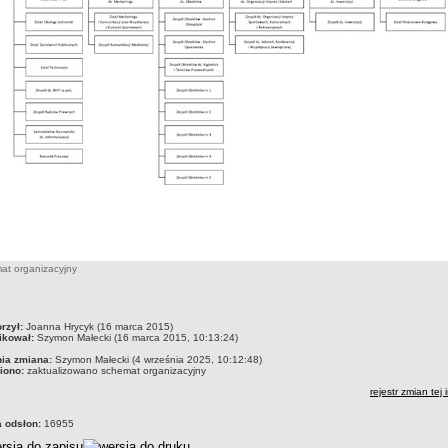
at organizacyjny
czka
rzył:
Joanna Hrycyk (16 marca 2015)
ikował:
Szymon Małecki (16 marca 2015, 10:13:24)
nia zmiana:
Szymon Małecki (4 września 2025, 10:12:48)
iono:
zaktualizowano schemat organizacyjny
rejestr zmian tej 
a odsłon:
16955