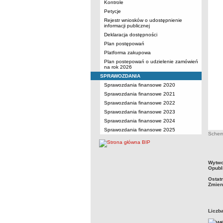
Kontrole
Petycje
Rejestr wniosków o udostępnienie
informacji publicznej
Deklaracja dostępności
Plan postępowań
Platforma zakupowa
Plan postepowań o udzielenie zamówień
na rok 2026
SPRAWOZDANIA
Sprawozdania finansowe 2020
Sprawozdania finansowe 2021
Sprawozdania finansowe 2022
Sprawozdania finansowe 2023
Sprawozdania finansowe 2024
Sprawozdania finansowe 2025
Schem
metry
Wytwo
Opubl
Ostat
Zmien
Liczb